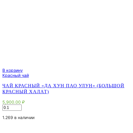
В корзину
Красный чай
ЧАЙ КРАСНЫЙ «ДА ХУН ПАО УЛУН» (БОЛЬШОЙ
КРАСНЫЙ ХАЛАТ)
5,900.00
₽
Количество
товара
Чай
1.269 в наличии
красный
"Да
Хун