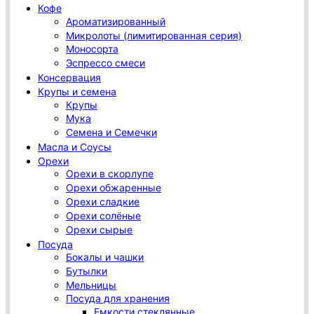
Кофе
Ароматизированный
Микролоты (лимитированная серия)
Моносорта
Эспрессо смеси
Консервация
Крупы и семена
Крупы
Мука
Семена и Семечки
Масла и Соусы
Орехи
Орехи в скорлупе
Орехи обжаренные
Орехи сладкие
Орехи солёные
Орехи сырые
Посуда
Бокалы и чашки
Бутылки
Мельницы
Посуда для хранения
Емкости стеклянные