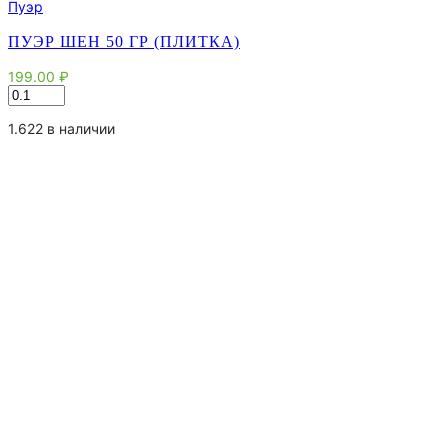
Пуэр
ПУЭР ШЕН 50 ГР (ПЛИТКА)
199.00
₽
Количество
товара
Пуэр
1.622 в наличии
Шен
50
гр
(плитка)