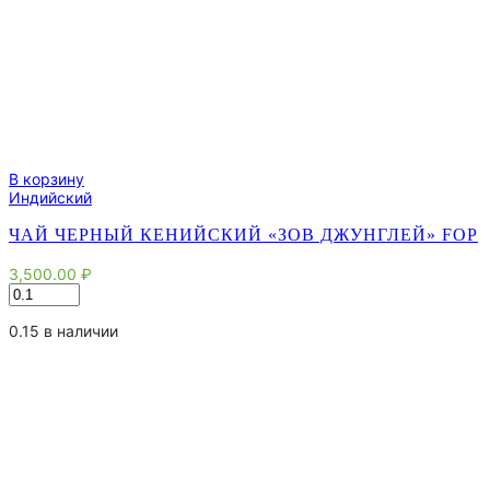
В корзину
Индийский
ЧАЙ ЧЕРНЫЙ КЕНИЙСКИЙ «ЗОВ ДЖУНГЛЕЙ» FOP
3,500.00
₽
Количество
товара
Чай
0.15 в наличии
черный
кенийский
"Зов
джунглей"
FOP