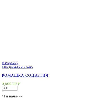
В корзину
Био добавки к чаю
РОМАШКА СОЦВЕТИЯ
3,990.00
₽
Количество
товара
Ромашка
11 в наличии
соцветия