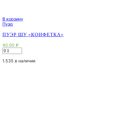
В корзину
Пуэр
ПУЭР ШУ «КОНФЕТКА»
40.00
₽
Количество
товара
Пуэр
1.535 в наличии
Шу
"Конфетка"