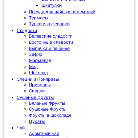
Шкатулки
Посуда для чайных церемоний
Термосы
Турки и кофеварки
Сладости
Белевские сладости
Восточные сладости
Выпечка и печенье
Зефир
Мармелад
Мёд
Шоколад
Специи и Приправы
Приправы
Специи
Сушеные фрукты
Вяленые Фрукты
Сушоные Фрукты
Фрукты в шоколаде
Цукаты
Чай
Аромтный чай