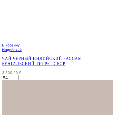
В корзину
Индийский
ЧАЙ ЧЕРНЫЙ ИНДИЙСКИЙ «АССАМ
БЕНГАЛЬСКИЙ ТИГР» TGFOP
3,500.00
₽
Количество
товара
Чай
черный
индийский
"Ассам
Бенгальский
тигр"
TGFOP