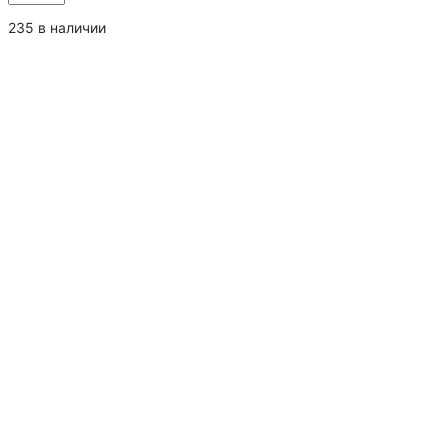
товара
Чай
235 в наличии
зеленый
"Ганпаудер"
(крупный
лист)