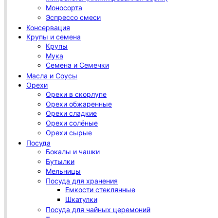
Моносорта
Эспрессо смеси
Консервация
Крупы и семена
Крупы
Мука
Семена и Семечки
Масла и Соусы
Орехи
Орехи в скорлупе
Орехи обжаренные
Орехи сладкие
Орехи солёные
Орехи сырые
Посуда
Бокалы и чашки
Бутылки
Мельницы
Посуда для хранения
Емкости стеклянные
Шкатулки
Посуда для чайных церемоний