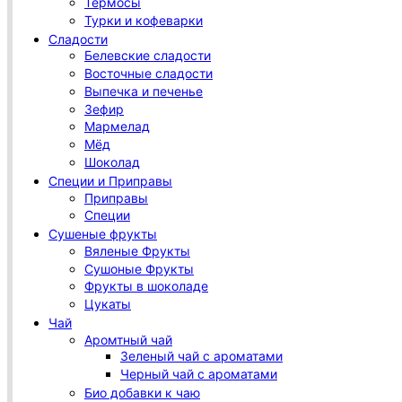
Термосы
Турки и кофеварки
Сладости
Белевские сладости
Восточные сладости
Выпечка и печенье
Зефир
Мармелад
Мёд
Шоколад
Специи и Приправы
Приправы
Специи
Сушеные фрукты
Вяленые Фрукты
Сушоные Фрукты
Фрукты в шоколаде
Цукаты
Чай
Аромтный чай
Зеленый чай с ароматами
Черный чай с ароматами
Био добавки к чаю