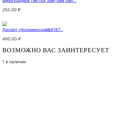
Виноградные Листья Зам-зам бан...
250.00
₽
Десерт «Коломенский&#187...
490.00
₽
ВОЗМОЖНО ВАС ЗАИНТЕРЕСУЕТ
1 в наличии