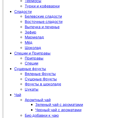
Термосы
Турки и кофеварки
Сладости
Белевские сладости
Восточные сладости
Выпечка и печенье
Зефир
Мармелад
Мёд
Шоколад
Специи и Приправы
Приправы
Специи
Сушеные фрукты
Вяленые Фрукты
Сушоные Фрукты
Фрукты в шоколаде
Цукаты
Чай
Аромтный чай
Зеленый чай с ароматами
Черный чай с ароматами
Био добавки к чаю