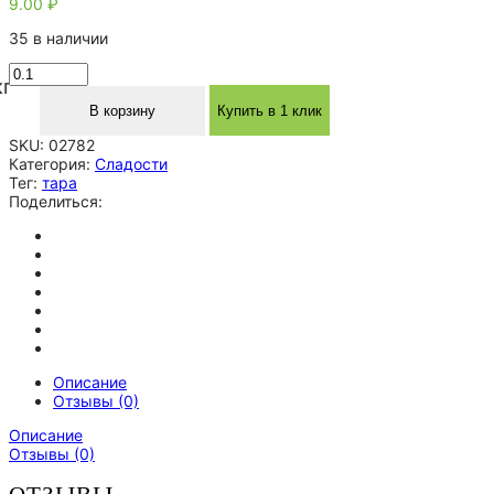
9.00
₽
35 в наличии
Количество
кг
товара
Коробка
В корзину
Купить в 1 клик
Крафт
SKU:
02782
Тортик
Категория:
Сладости
Тег:
тара
Поделиться:
Описание
Отзывы (0)
Описание
Отзывы (0)