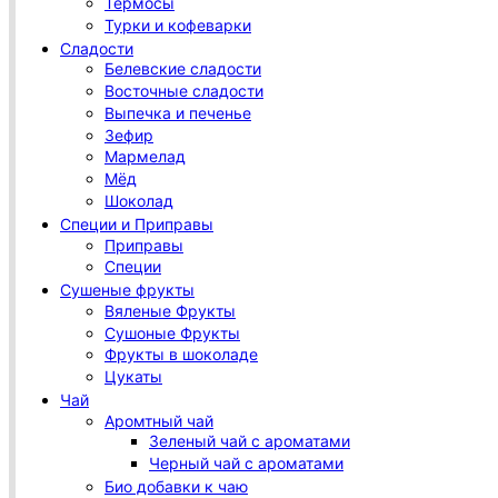
Термосы
Турки и кофеварки
Сладости
Белевские сладости
Восточные сладости
Выпечка и печенье
Зефир
Мармелад
Мёд
Шоколад
Специи и Приправы
Приправы
Специи
Сушеные фрукты
Вяленые Фрукты
Сушоные Фрукты
Фрукты в шоколаде
Цукаты
Чай
Аромтный чай
Зеленый чай с ароматами
Черный чай с ароматами
Био добавки к чаю