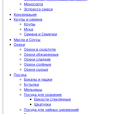
Моносорта
Эспрессо смеси
Консервация
Крупы и семена
Крупы
Мука
Семена и Семечки
Масла и Соусы
Орехи
Орехи в скорлупе
Орехи обжаренные
Орехи сладкие
Орехи солёные
Орехи сырые
Посуда
Бокалы и чашки
Бутылки
Мельницы
Посуда для хранения
Емкости стеклянные
Шкатулки
Посуда для чайных церемоний