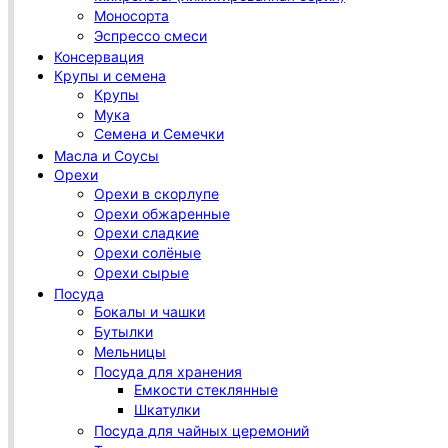
Моносорта
Эспрессо смеси
Консервация
Крупы и семена
Крупы
Мука
Семена и Семечки
Масла и Соусы
Орехи
Орехи в скорлупе
Орехи обжаренные
Орехи сладкие
Орехи солёные
Орехи сырые
Посуда
Бокалы и чашки
Бутылки
Мельницы
Посуда для хранения
Емкости стеклянные
Шкатулки
Посуда для чайных церемоний