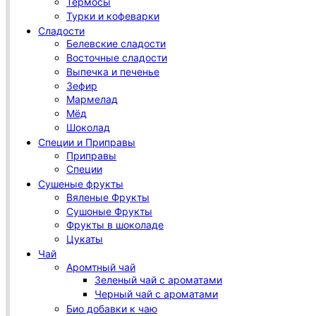
Термосы
Турки и кофеварки
Сладости
Белевские сладости
Восточные сладости
Выпечка и печенье
Зефир
Мармелад
Мёд
Шоколад
Специи и Приправы
Приправы
Специи
Сушеные фрукты
Вяленые Фрукты
Сушоные Фрукты
Фрукты в шоколаде
Цукаты
Чай
Аромтный чай
Зеленый чай с ароматами
Черный чай с ароматами
Био добавки к чаю