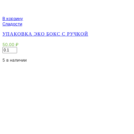
В корзину
Сладости
УПАКОВКА ЭКО БОКС С РУЧКОЙ
50.00
₽
Количество
товара
Упаковка
5 в наличии
Эко
Бокс
с
ручкой