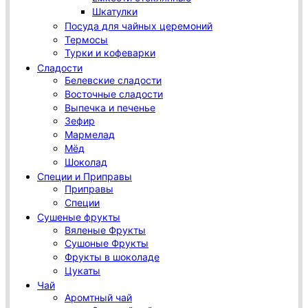
Шкатулки
Посуда для чайных церемоний
Термосы
Турки и кофеварки
Сладости
Белевские сладости
Восточные сладости
Выпечка и печенье
Зефир
Мармелад
Мёд
Шоколад
Специи и Приправы
Приправы
Специи
Сушеные фрукты
Вяленые Фрукты
Сушоные Фрукты
Фрукты в шоколаде
Цукаты
Чай
Аромтный чай