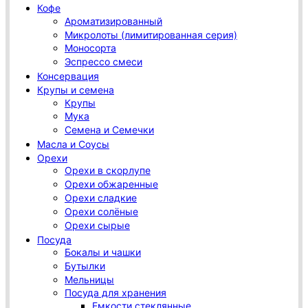
Кофе
Ароматизированный
Микролоты (лимитированная серия)
Моносорта
Эспрессо смеси
Консервация
Крупы и семена
Крупы
Мука
Семена и Семечки
Масла и Соусы
Орехи
Орехи в скорлупе
Орехи обжаренные
Орехи сладкие
Орехи солёные
Орехи сырые
Посуда
Бокалы и чашки
Бутылки
Мельницы
Посуда для хранения
Емкости стеклянные