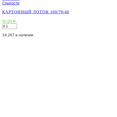
Сладости
КАРТОННЫЙ ЛОТОК 160/70/40
10.00
₽
Количество
товара
Картонный
34.267 в наличии
Лоток
160/70/40