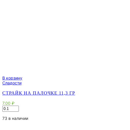
В корзину
Сладости
СТРАЙК НА ПАЛОЧКЕ 11,3 ГР
7.00
₽
Количество
товара
Страйк
73 в наличии
на
палочке