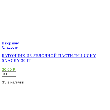
В корзину
Сладости
БАТОНЧИК ИЗ ЯБЛОЧНОЙ ПАСТИЛЫ LUCKY
SNACKY 30 ГР
30.00
₽
Количество
товара
Батончик
35 в наличии
из
яблочной
пастилы
Lucky
Snacky
30