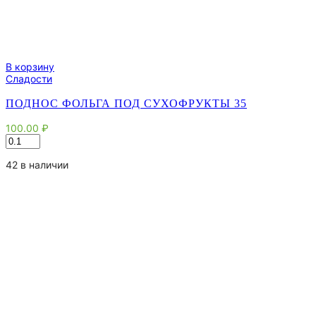
В корзину
Сладости
ПОДНОС ФОЛЬГА ПОД СУХОФРУКТЫ 35
100.00
₽
Количество
товара
Поднос
42 в наличии
фольга
под
сухофрукты
35