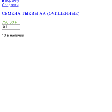
В корзину
Сладости
СЕМЕНА ТЫКВЫ АА (ОЧИЩЕННЫЕ)
750.00
₽
Количество
товара
Семена
13 в наличии
тыквы
АА
(очищенные)