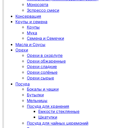
Моносорта
Эспрессо смеси
Консервация
Крупы и семена
Крупы
Мука
Семена и Семечки
Масла и Соусы
Орехи
Орехи в скорлупе
Орехи обжаренные
Орехи сладкие
Орехи солёные
Орехи сырые
Посуда
Бокалы и чашки
Бутылки
Мельницы
Посуда для хранения
Емкости стеклянные
Шкатулки
Посуда для чайных церемоний