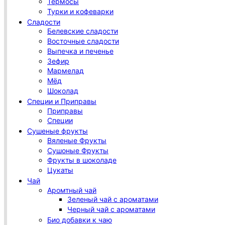
Термосы
Турки и кофеварки
Сладости
Белевские сладости
Восточные сладости
Выпечка и печенье
Зефир
Мармелад
Мёд
Шоколад
Специи и Приправы
Приправы
Специи
Сушеные фрукты
Вяленые Фрукты
Сушоные Фрукты
Фрукты в шоколаде
Цукаты
Чай
Аромтный чай
Зеленый чай с ароматами
Черный чай с ароматами
Био добавки к чаю