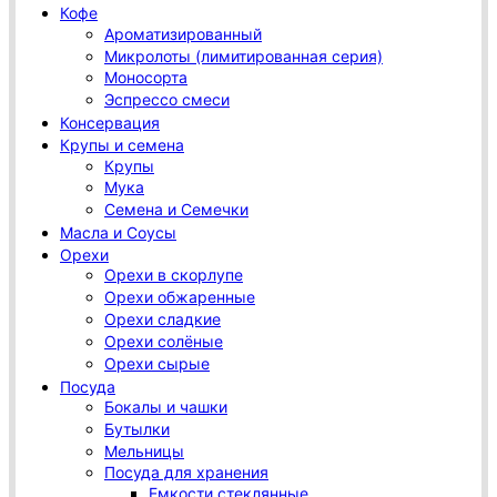
Кофе
Ароматизированный
Микролоты (лимитированная серия)
Моносорта
Эспрессо смеси
Консервация
Крупы и семена
Крупы
Мука
Семена и Семечки
Масла и Соусы
Орехи
Орехи в скорлупе
Орехи обжаренные
Орехи сладкие
Орехи солёные
Орехи сырые
Посуда
Бокалы и чашки
Бутылки
Мельницы
Посуда для хранения
Емкости стеклянные