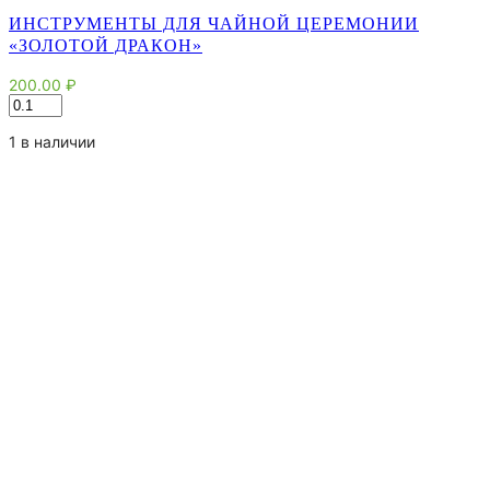
ИНСТРУМЕНТЫ ДЛЯ ЧАЙНОЙ ЦЕРЕМОНИИ
«ЗОЛОТОЙ ДРАКОН»
200.00
₽
Количество
товара
Инструменты
1 в наличии
для
чайной
церемонии
"Золотой
Дракон"