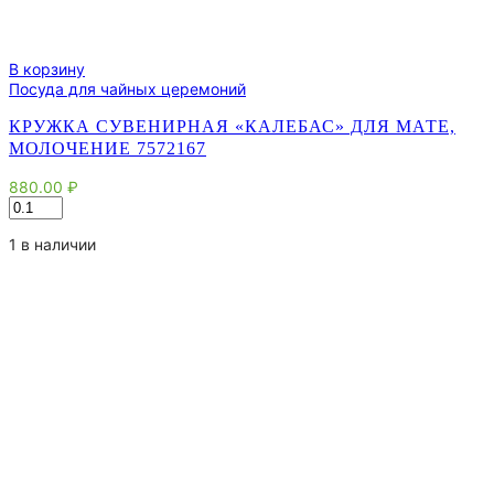
В корзину
Посуда для чайных церемоний
КРУЖКА СУВЕНИРНАЯ «КАЛЕБАС» ДЛЯ МАТЕ,
МОЛОЧЕНИЕ 7572167
880.00
₽
Количество
товара
Кружка
1 в наличии
сувенирная
"Калебас"
для
мате,
молочение
7572167