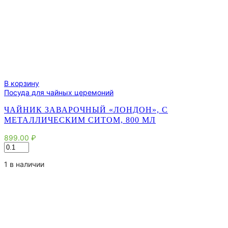
В корзину
Посуда для чайных церемоний
ЧАЙНИК ЗАВАРОЧНЫЙ «ЛОНДОН», С
МЕТАЛЛИЧЕСКИМ СИТОМ, 800 МЛ
899.00
₽
Количество
товара
Чайник
1 в наличии
заварочный
«Лондон»,
с
металлическим
ситом,
800
мл