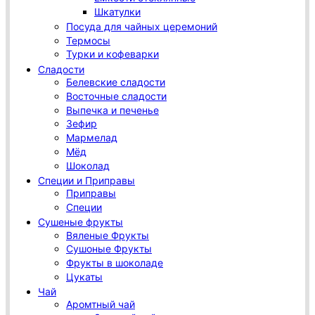
Шкатулки
Посуда для чайных церемоний
Термосы
Турки и кофеварки
Сладости
Белевские сладости
Восточные сладости
Выпечка и печенье
Зефир
Мармелад
Мёд
Шоколад
Специи и Приправы
Приправы
Специи
Сушеные фрукты
Вяленые Фрукты
Сушоные Фрукты
Фрукты в шоколаде
Цукаты
Чай
Аромтный чай