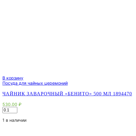
В корзину
Посуда для чайных церемоний
ЧАЙНИК ЗАВАРОЧНЫЙ «БЕНИТО» 500 МЛ 1894470
530.00
₽
Количество
товара
Чайник
1 в наличии
заварочный
"Бенито"
500