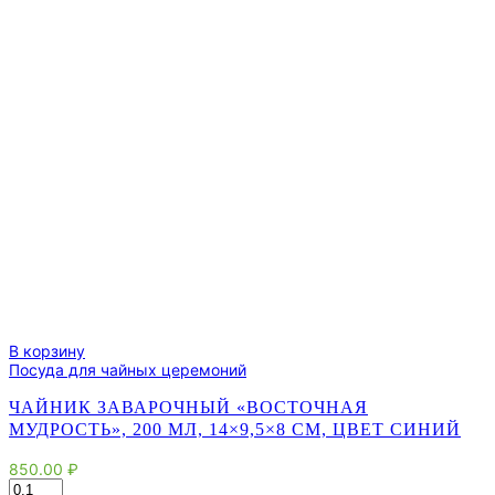
ситом
В корзину
Посуда для чайных церемоний
ЧАЙНИК ЗАВАРОЧНЫЙ «ВОСТОЧНАЯ
МУДРОСТЬ», 200 МЛ, 14×9,5×8 СМ, ЦВЕТ СИНИЙ
850.00
₽
Количество