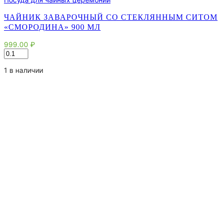
ЧАЙНИК ЗАВАРОЧНЫЙ СО СТЕКЛЯННЫМ СИТОМ
«СМОРОДИНА» 900 МЛ
999.00
₽
Количество
товара
Чайник
1 в наличии
заварочный
со
стеклянным
ситом
"Смородина"
900
мл