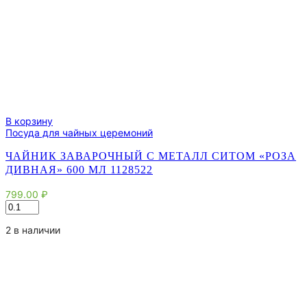
В корзину
Посуда для чайных церемоний
ЧАЙНИК ЗАВАРОЧНЫЙ С МЕТАЛЛ СИТОМ «РОЗА
ДИВНАЯ» 600 МЛ 1128522
799.00
₽
Количество
товара
Чайник
2 в наличии
заварочный
с
металл
ситом
"Роза
дивная"