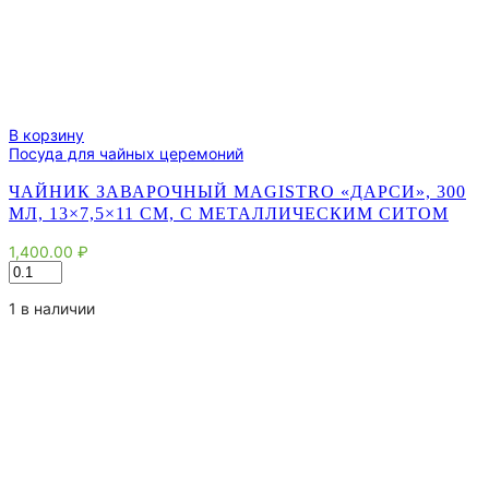
В корзину
Посуда для чайных церемоний
ЧАЙНИК ЗАВАРОЧНЫЙ MAGISTRO «ДАРСИ», 300
МЛ, 13×7,5×11 СМ, С МЕТАЛЛИЧЕСКИМ СИТОМ
1,400.00
₽
Количество
товара
Чайник
1 в наличии
заварочный
Magistro
«Дарси»,
300
мл,
13×7,5×11
см,
с
металлическим