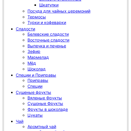
Шкатулки
Посуда для чайных церемоний
Термосы
Турки и кофеварки
Сладости
Белевские сладости
Восточные сладости
Выпечка и печенье
Зефир
Мармелад
Мёд
Шоколад
Специи и Приправы
Приправы
Специи
Сушеные фрукты
Вяленые Фрукты
Сушоные Фрукты
Фрукты в шоколаде
Цукаты
Чай
Аромтный чай