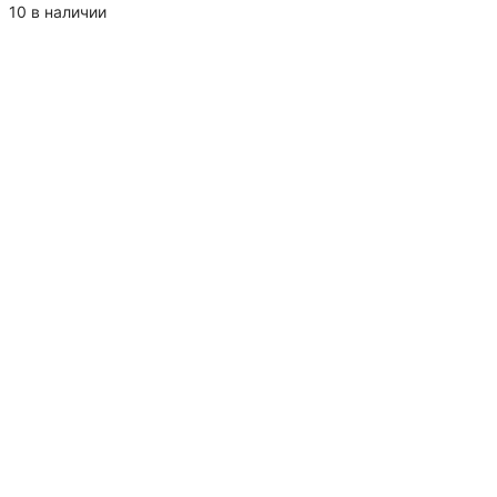
Упаковка
10 в наличии
Эко
Бокс
с
ручкой