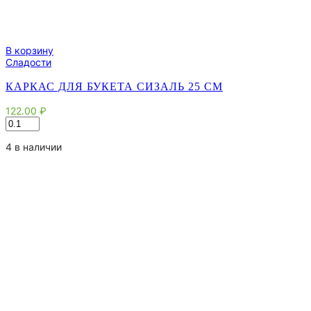
В корзину
Сладости
КАРКАС ДЛЯ БУКЕТА СИЗАЛЬ 25 СМ
122.00
₽
Количество
товара
Каркас
4 в наличии
для
букета
сизаль
25
см