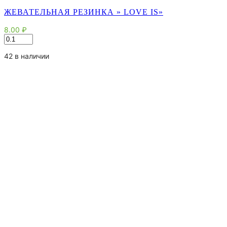
ЖЕВАТЕЛЬНАЯ РЕЗИНКА » LOVE IS»
8.00
₽
Количество
товара
Жевательная
42 в наличии
резинка
"
Love
Is"