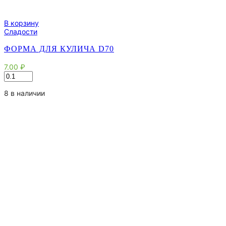
В корзину
Сладости
ФОРМА ДЛЯ КУЛИЧА D70
7.00
₽
Количество
товара
Форма
8 в наличии
для
кулича
d70