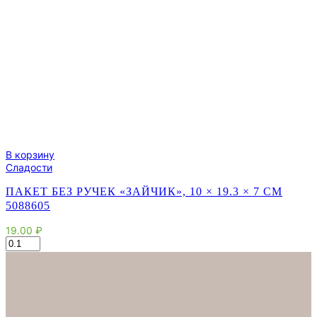
В корзину
Сладости
ПАКЕТ БЕЗ РУЧЕК «ЗАЙЧИК», 10 × 19.3 × 7 СМ
5088605
19.00
₽
Количество
товара
Пакет
без
ручек
«Зайчик»,
10