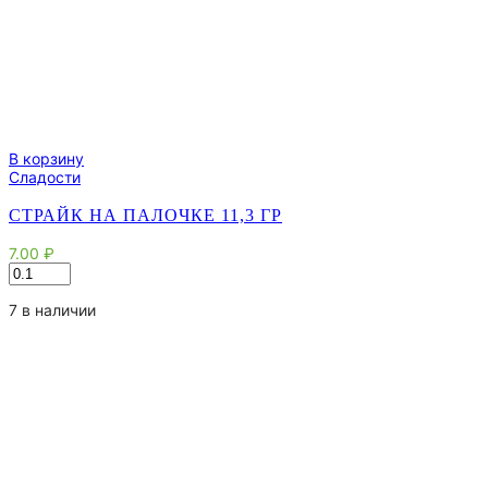
В корзину
Сладости
СТРАЙК НА ПАЛОЧКЕ 11,3 ГР
7.00
₽
Количество
товара
Страйк
7 в наличии
на
палочке
11,3
гр