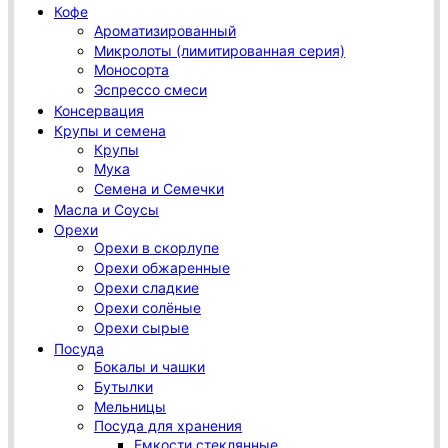
Кофе
Ароматизированный
Микролоты (лимитированная серия)
Моносорта
Эспрессо смеси
Консервация
Крупы и семена
Крупы
Мука
Семена и Семечки
Масла и Соусы
Орехи
Орехи в скорлупе
Орехи обжаренные
Орехи сладкие
Орехи солёные
Орехи сырые
Посуда
Бокалы и чашки
Бутылки
Мельницы
Посуда для хранения
Емкости стеклянные