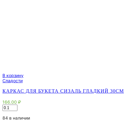
В корзину
Сладости
КАРКАС ДЛЯ БУКЕТА СИЗАЛЬ ГЛАДКИЙ 30СМ
166.00
₽
Количество
товара
Каркас
84 в наличии
для
букета
сизаль