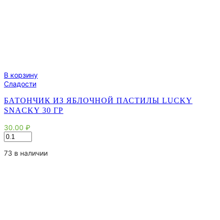
В корзину
Сладости
БАТОНЧИК ИЗ ЯБЛОЧНОЙ ПАСТИЛЫ LUCKY
SNACKY 30 ГР
30.00
₽
Количество
товара
Батончик
73 в наличии
из
яблочной
пастилы
Lucky
Snacky
30
гр