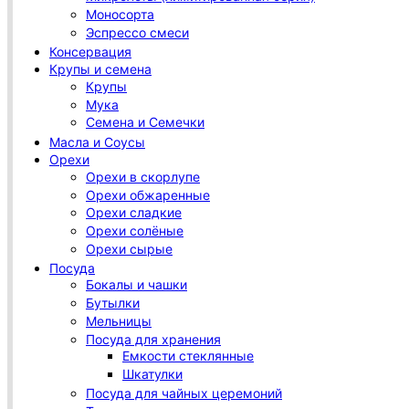
Моносорта
Эспрессо смеси
Консервация
Крупы и семена
Крупы
Мука
Семена и Семечки
Масла и Соусы
Орехи
Орехи в скорлупе
Орехи обжаренные
Орехи сладкие
Орехи солёные
Орехи сырые
Посуда
Бокалы и чашки
Бутылки
Мельницы
Посуда для хранения
Емкости стеклянные
Шкатулки
Посуда для чайных церемоний