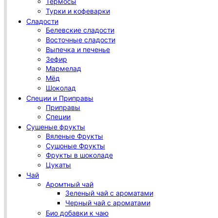
Термосы
Турки и кофеварки
Сладости
Белевские сладости
Восточные сладости
Выпечка и печенье
Зефир
Мармелад
Мёд
Шоколад
Специи и Приправы
Приправы
Специи
Сушеные фрукты
Вяленые Фрукты
Сушоные Фрукты
Фрукты в шоколаде
Цукаты
Чай
Аромтный чай
Зеленый чай с ароматами
Черный чай с ароматами
Био добавки к чаю