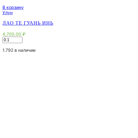
В корзину
Улун
ЛАО ТЕ ГУАНЬ ИНЬ
4,700.00
₽
Количество
товара
Лао
1.792 в наличии
Те
Гуань
Инь