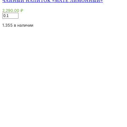
ЧАЙНЫЙ НАПИТОК «МАТЕ ЛИМОННЫЙ»
2,290.00
₽
Количество
товара
Чайный
1.355 в наличии
напиток
"Мате
Лимонный"