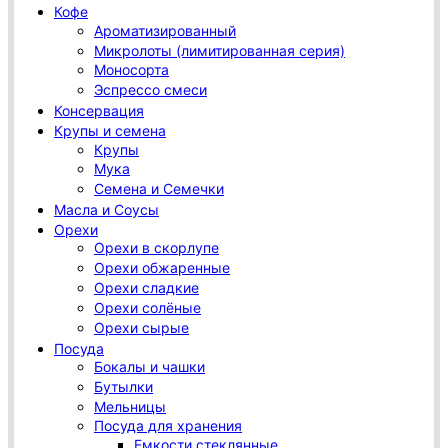
Кофе
Ароматизированный
Микролоты (лимитированная серия)
Моносорта
Эспрессо смеси
Консервация
Крупы и семена
Крупы
Мука
Семена и Семечки
Масла и Соусы
Орехи
Орехи в скорлупе
Орехи обжаренные
Орехи сладкие
Орехи солёные
Орехи сырые
Посуда
Бокалы и чашки
Бутылки
Мельницы
Посуда для хранения
Емкости стеклянные