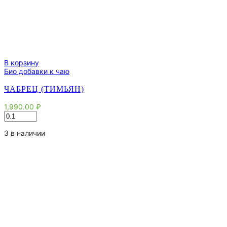
В корзину
Био добавки к чаю
ЧАБРЕЦ (ТИМЬЯН)
1,990.00
₽
Количество
товара
Чабрец
3 в наличии
(Тимьян)