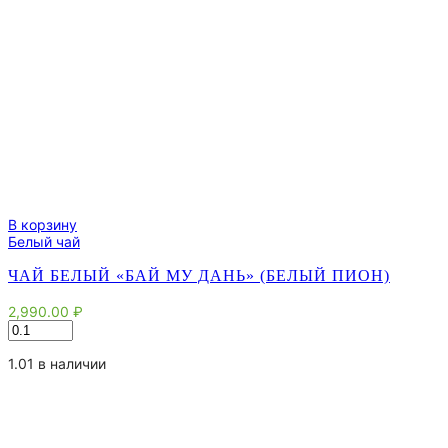
В корзину
Белый чай
ЧАЙ БЕЛЫЙ «БАЙ МУ ДАНЬ» (БЕЛЫЙ ПИОН)
2,990.00
₽
Количество
товара
Чай
1.01 в наличии
белый
"Бай
Му
Дань"
(Белый