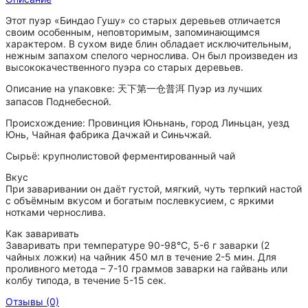
Этот пуэр «Биндао Гушу» со старых деревьев отличается
своим особенным, неповторимым, запоминающимся
характером. В сухом виде блин обладает исключительным,
нежным запахом спелого чернослива. Он был произведен из
высококачественного пуэра со старых деревьев.
Описание на упаковке: 天下第一仓普洱 Пуэр из лучших
запасов Поднебесной.
Происхождение: Провинция Юньнань, город Линьцан, уезд
Юнь, Чайная фабрика Дачжай и Синьчжай.
Сырьё: крупнолистовой ферментированный чай
Вкус
При заваривании он даёт густой, мягкий, чуть терпкий настой
с объёмным вкусом и богатым послевкусием, с яркими
нотками чернослива.
Как заваривать
Заваривать при температуре 90-98°C, 5-6 г заварки (2
чайных ложки) на чайник 450 мл в течение 2-5 мин. Для
проливного метода – 7-10 граммов заварки на гайвань или
колбу типода, в течение 5-15 сек.
Отзывы (0)