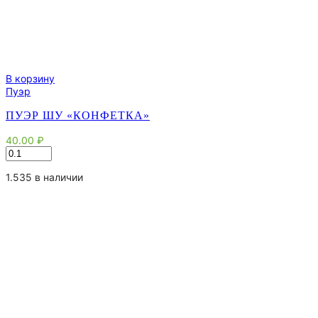
В корзину
Пуэр
ПУЭР ШУ «КОНФЕТКА»
40.00
₽
Количество
товара
Пуэр
1.535 в наличии
Шу
"Конфетка"