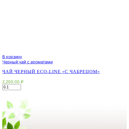
В корзину
Черный чай с ароматами
ЧАЙ ЧЕРНЫЙ ECO-LINE «С ЧАБРЕЦОМ»
2,200.00
₽
Количество
товара
Чай
черный
eco-
line
"С
чабрецом"