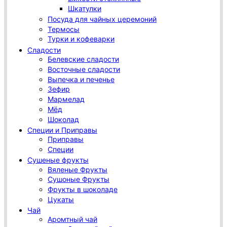
Шкатулки
Посуда для чайных церемоний
Термосы
Турки и кофеварки
Сладости
Белевские сладости
Восточные сладости
Выпечка и печенье
Зефир
Мармелад
Мёд
Шоколад
Специи и Приправы
Приправы
Специи
Сушеные фрукты
Вяленые Фрукты
Сушоные Фрукты
Фрукты в шоколаде
Цукаты
Чай
Аромтный чай