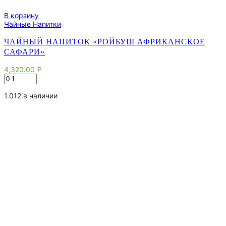
В корзину
Чайные Напитки
ЧАЙНЫЙ НАПИТОК «РОЙБУШ АФРИКАНСКОЕ
САФАРИ»
4,320.00
₽
Количество
товара
Чайный
1.012 в наличии
напиток
"Ройбуш
Африканское
Сафари"