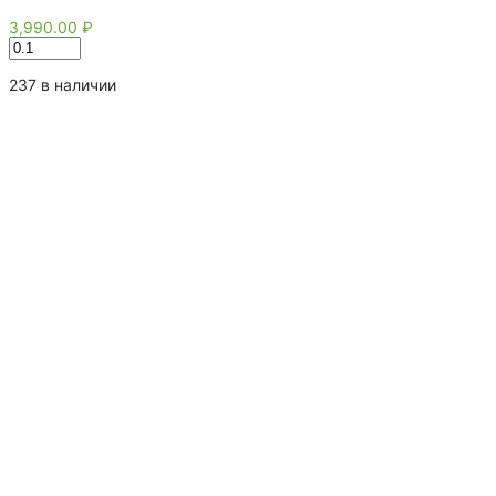
3,990.00
₽
Количество
товара
Ромашка
237 в наличии
соцветия