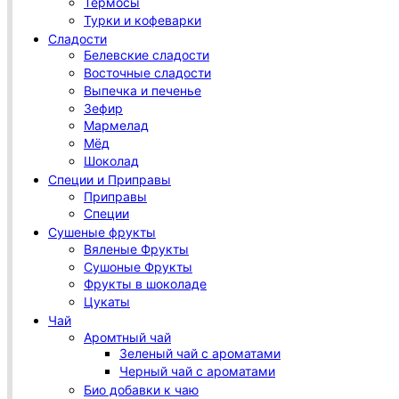
Термосы
Турки и кофеварки
Сладости
Белевские сладости
Восточные сладости
Выпечка и печенье
Зефир
Мармелад
Мёд
Шоколад
Специи и Приправы
Приправы
Специи
Сушеные фрукты
Вяленые Фрукты
Сушоные Фрукты
Фрукты в шоколаде
Цукаты
Чай
Аромтный чай
Зеленый чай с ароматами
Черный чай с ароматами
Био добавки к чаю