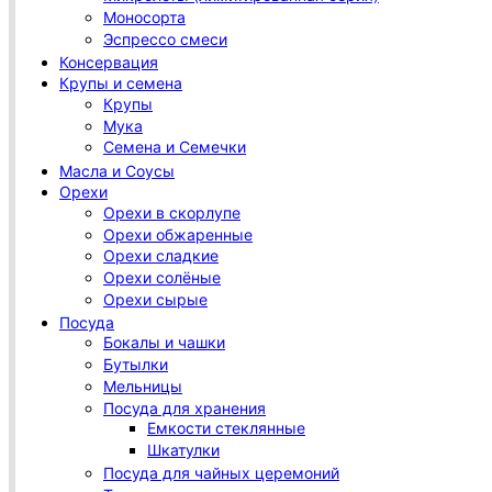
Моносорта
Эспрессо смеси
Консервация
Крупы и семена
Крупы
Мука
Семена и Семечки
Масла и Соусы
Орехи
Орехи в скорлупе
Орехи обжаренные
Орехи сладкие
Орехи солёные
Орехи сырые
Посуда
Бокалы и чашки
Бутылки
Мельницы
Посуда для хранения
Емкости стеклянные
Шкатулки
Посуда для чайных церемоний