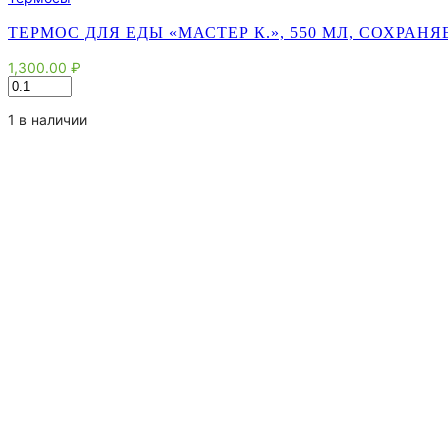
ТЕРМОС ДЛЯ ЕДЫ «МАСТЕР К.», 550 МЛ, СОХРАНЯЕТ
1,300.00
₽
Количество
товара
Термос
1 в наличии
для
еды
"Мастер
К.",
550
мл,
сохраняет
тепло
12
ч,
17
х
11
см