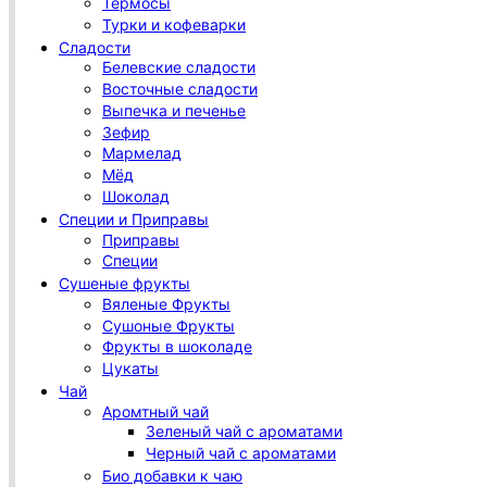
Термосы
Турки и кофеварки
Сладости
Белевские сладости
Восточные сладости
Выпечка и печенье
Зефир
Мармелад
Мёд
Шоколад
Специи и Приправы
Приправы
Специи
Сушеные фрукты
Вяленые Фрукты
Сушоные Фрукты
Фрукты в шоколаде
Цукаты
Чай
Аромтный чай
Зеленый чай с ароматами
Черный чай с ароматами
Био добавки к чаю