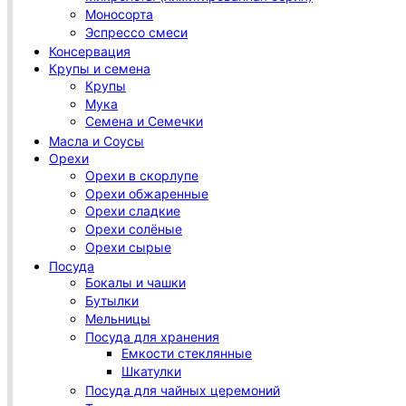
Моносорта
Эспрессо смеси
Консервация
Крупы и семена
Крупы
Мука
Семена и Семечки
Масла и Соусы
Орехи
Орехи в скорлупе
Орехи обжаренные
Орехи сладкие
Орехи солёные
Орехи сырые
Посуда
Бокалы и чашки
Бутылки
Мельницы
Посуда для хранения
Емкости стеклянные
Шкатулки
Посуда для чайных церемоний