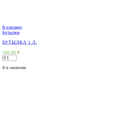
В корзину
Бутылки
БУТЫЛКА 1 Л.
100.00
₽
Количество
товара
Бутылка
8 в наличии
1
л.