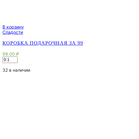
В корзину
Сладости
КОРОБКА ПОДАРОЧНАЯ ЗА 99
99.00
₽
Количество
товара
Коробка
32 в наличии
подарочная
за
99