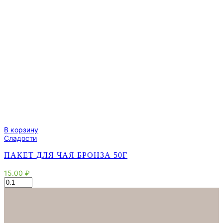
В корзину
Сладости
ПАКЕТ ДЛЯ ЧАЯ БРОНЗА 50Г
15.00
₽
Количество
товара
Пакет
для
чая