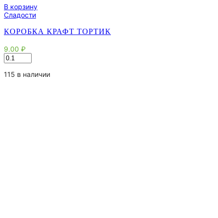
В корзину
Сладости
КОРОБКА КРАФТ ТОРТИК
9.00
₽
Количество
товара
Коробка
115 в наличии
Крафт
Тортик