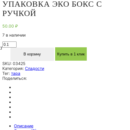
УПАКОВКА ЭКО БОКС С
РУЧКОЙ
50.00
₽
7 в наличии
Количество
кг
товара
Упаковка
В корзину
Купить в 1 клик
Эко
SKU:
03425
Бокс
Категория:
Сладости
с
Тег:
тара
ручкой
Поделиться:
Описание