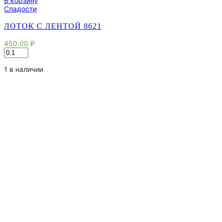
В корзину
Сладости
ЛОТОК С ЛЕНТОЙ 8621
450.00
₽
Количество
товара
Лоток
1 в наличии
с
лентой
8621