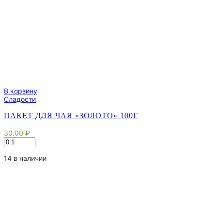
В корзину
Сладости
ПАКЕТ ДЛЯ ЧАЯ «ЗОЛОТО» 100Г
30.00
₽
Количество
товара
Пакет
14 в наличии
для
чая
"Золото"
100г