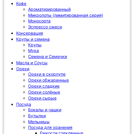
Кофе
Ароматизированный
Микролоты (лимитированная серия)
Моносорта
Эспрессо смеси
Консервация
Крупы и семена
Крупы
Мука
Семена и Семечки
Масла и Соусы
Орехи
Орехи в скорлупе
Орехи обжаренные
Орехи сладкие
Орехи солёные
Орехи сырые
Посуда
Бокалы и чашки
Бутылки
Мельницы
Посуда для хранения
Емкости стеклянные