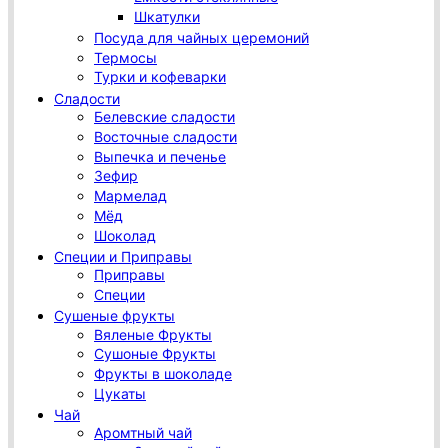
Шкатулки
Посуда для чайных церемоний
Термосы
Турки и кофеварки
Сладости
Белевские сладости
Восточные сладости
Выпечка и печенье
Зефир
Мармелад
Мёд
Шоколад
Специи и Приправы
Приправы
Специи
Сушеные фрукты
Вяленые Фрукты
Сушоные Фрукты
Фрукты в шоколаде
Цукаты
Чай
Аромтный чай