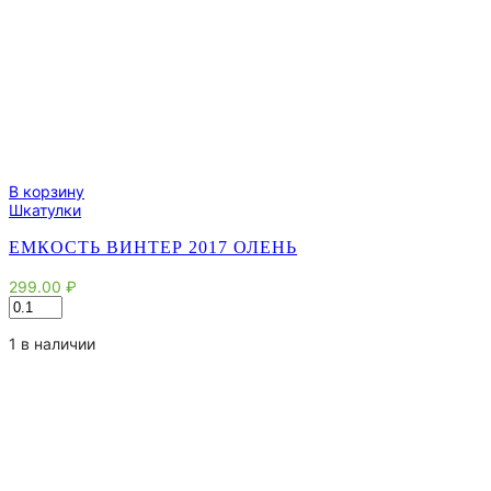
В корзину
Шкатулки
ЕМКОСТЬ ВИНТЕР 2017 ОЛЕНЬ
299.00
₽
Количество
товара
Емкость
1 в наличии
Винтер
2017
Олень