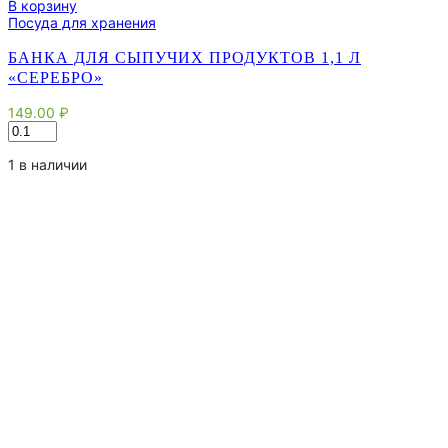
В корзину
Посуда для хранения
БАНКА ДЛЯ СЫПУЧИХ ПРОДУКТОВ 1,1 Л
«СЕРЕБРО»
149.00
₽
Количество
товара
Банка
1 в наличии
для
сыпучих
продуктов
1,1
л
"Серебро"