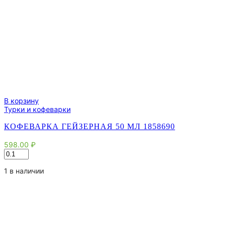
В корзину
Турки и кофеварки
КОФЕВАРКА ГЕЙЗЕРНАЯ 50 МЛ 1858690
598.00
₽
Количество
товара
Кофеварка
1 в наличии
гейзерная
50
мл
1858690