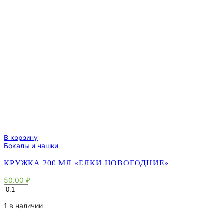
В корзину
Бокалы и чашки
КРУЖКА 200 МЛ «ЕЛКИ НОВОГОДНИЕ»
50.00
₽
Количество
товара
Кружка
1 в наличии
200