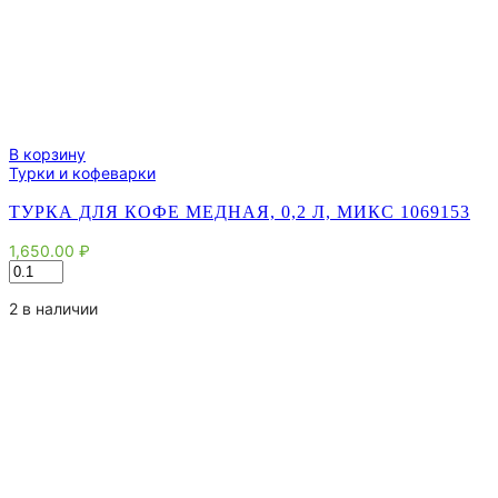
В корзину
Турки и кофеварки
ТУРКА ДЛЯ КОФЕ МЕДНАЯ, 0,2 Л, МИКС 1069153
1,650.00
₽
Количество
товара
Турка
2 в наличии
для
кофе
медная,
0,2
л,
МИКС
1069153