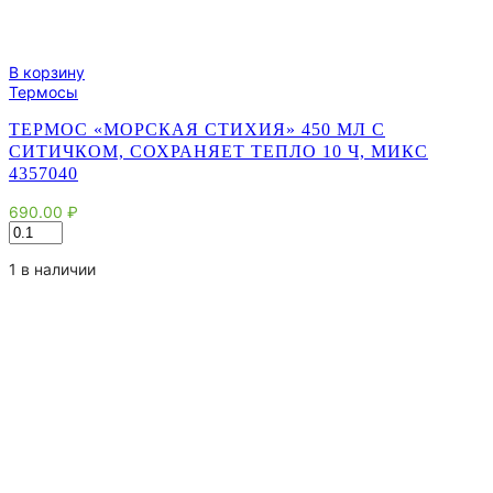
В корзину
Термосы
ТЕРМОС «МОРСКАЯ СТИХИЯ» 450 МЛ С
СИТИЧКОМ, СОХРАНЯЕТ ТЕПЛО 10 Ч, МИКС
4357040
690.00
₽
Количество
товара
Термос
1 в наличии
"Морская
стихия"
450
мл
с
ситичком,
сохраняет
тепло
10
ч,
микс
4357040