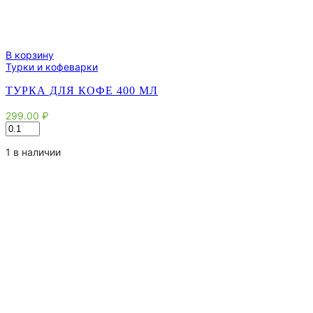
В корзину
Турки и кофеварки
ТУРКА ДЛЯ КОФЕ 400 МЛ
299.00
₽
Количество
товара
Турка
1 в наличии
для
кофе
400
мл