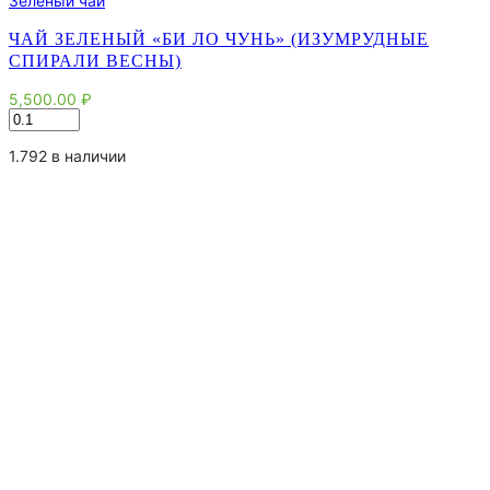
Зеленый чай
ЧАЙ ЗЕЛЕНЫЙ «БИ ЛО ЧУНЬ» (ИЗУМРУДНЫЕ
СПИРАЛИ ВЕСНЫ)
5,500.00
₽
Количество
товара
Чай
1.792 в наличии
зеленый
"Би
Ло
Чунь"
(Изумрудные
Спирали
Весны)