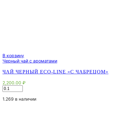
В корзину
Черный чай с ароматами
ЧАЙ ЧЕРНЫЙ ECO-LINE «С ЧАБРЕЦОМ»
2,200.00
₽
Количество
товара
Чай
1.269 в наличии
черный
eco-
line
"С
чабрецом"