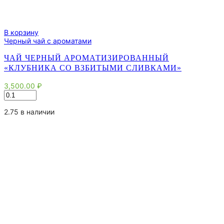
В корзину
Черный чай с ароматами
ЧАЙ ЧЕРНЫЙ АРОМАТИЗИРОВАННЫЙ
«КЛУБНИКА СО ВЗБИТЫМИ СЛИВКАМИ»
3,500.00
₽
Количество
товара
Чай
2.75 в наличии
черный
ароматизированный
"Клубника
со
взбитыми
сливками"