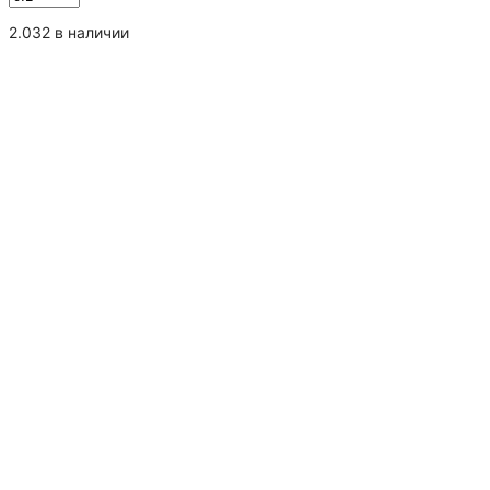
товара
Чай
2.032 в наличии
черный
индийский
"Ассам
Бенгальский
тигр"
TGFOP