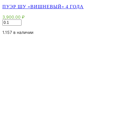
ПУЭР ШУ «ВИШНЕВЫЙ» 4 ГОДА
3,900.00
₽
Количество
товара
Пуэр
1.157 в наличии
Шу
"Вишневый"
4
года