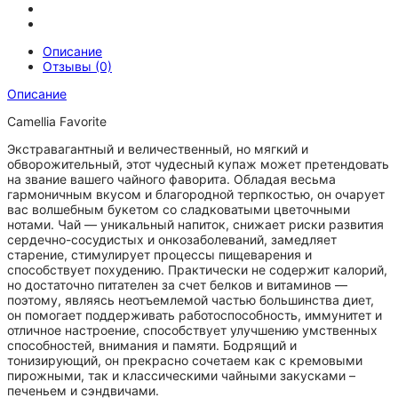
Описание
Отзывы (0)
Описание
Camellia Favorite
Экстравагантный и величественный, но мягкий и
обворожительный, этот чудесный купаж может претендовать
на звание вашего чайного фаворита. Обладая весьма
гармоничным вкусом и благородной терпкостью, он очарует
вас волшебным букетом со сладковатыми цветочными
нотами. Чай — уникальный напиток, снижает риски развития
сердечно-сосудистых и онкозаболеваний, замедляет
старение, стимулирует процессы пищеварения и
способствует похудению. Практически не содержит калорий,
но достаточно питателен за счет белков и витаминов —
поэтому, являясь неотъемлемой частью большинства диет,
он помогает поддерживать работоспособность, иммунитет и
отличное настроение, способствует улучшению умственных
способностей, внимания и памяти. Бодрящий и
тонизирующий, он прекрасно сочетаем как с кремовыми
пирожными, так и классическими чайными закусками –
печеньем и сэндвичами.