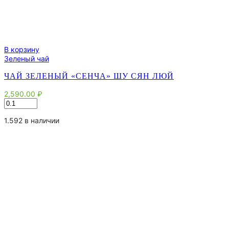
В корзину
Зеленый чай
ЧАЙ ЗЕЛЕНЫЙ «СЕНЧА» ШУ СЯН ЛЮЙ
2,590.00
₽
Количество
товара
Чай
1.592 в наличии
зеленый
"Сенча"
Шу
Сян
Люй