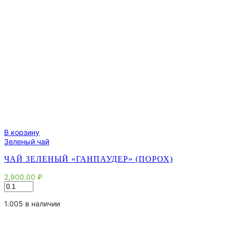
В корзину
Зеленый чай
ЧАЙ ЗЕЛЕНЫЙ «ГАНПАУДЕР» (ПОРОХ)
2,900.00
₽
Количество
товара
Чай
1.005 в наличии
зеленый
"Ганпаудер"
(Порох)