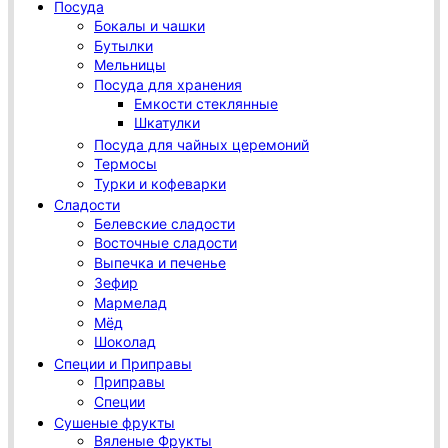
Посуда
Бокалы и чашки
Бутылки
Мельницы
Посуда для хранения
Емкости стеклянные
Шкатулки
Посуда для чайных церемоний
Термосы
Турки и кофеварки
Сладости
Белевские сладости
Восточные сладости
Выпечка и печенье
Зефир
Мармелад
Мёд
Шоколад
Специи и Приправы
Приправы
Специи
Сушеные фрукты
Вяленые Фрукты