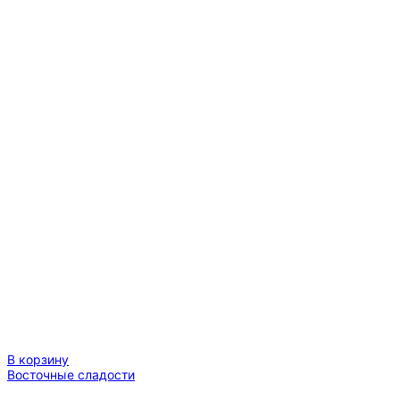
ассортименте
90
гр
В корзину
Восточные сладости