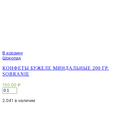
В корзину
Шоколад
КОНФЕТЫ БУЖЕЛЕ МИНДАЛЬНЫЕ 200 ГР.
SOBRANIE
150.00
₽
Количество
товара
Конфеты
2.041 в наличии
Бужеле
миндальные
200
гр.
Sobranie