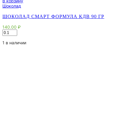
В корзину
Шоколад
ШОКОЛАД СМАРТ ФОРМУЛА КДВ 90 ГР
140.00
₽
Количество
товара
Шоколад
1 в наличии
Смарт
Формула
КДВ
90
гр