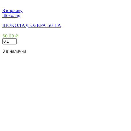
В корзину
Шоколад
ШОКОЛАД ОЗЕРА 50 ГР.
50.00
₽
Количество
товара
Шоколад
3 в наличии
Озера
50
гр.