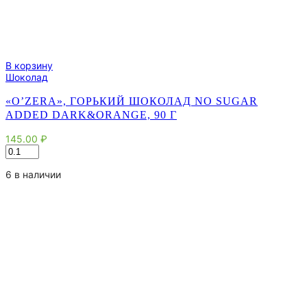
В корзину
Шоколад
«O’ZERA», ГОРЬКИЙ ШОКОЛАД NO SUGAR
ADDED DARK&ORANGE, 90 Г
145.00
₽
Количество
товара
«O'Zera»,
6 в наличии
горький
шоколад
No
sugar
added
Dark&Orange,
90
г