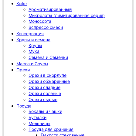
Кофе
Ароматизированный
Микролоты (лимитированная серия)
Моносорта
Эспрессо смеси
Консервация
Крупы и семена
Крупы
Мука
Семена и Семечки
Масла и Соусы
Орехи
Орехи в скорлупе
Орехи обжаренные
Орехи сладкие
Орехи солёные
Орехи сырые
Посуда
Бокалы и чашки
Бутылки
Мельницы
Посуда для хранения
Емкости стеклянные