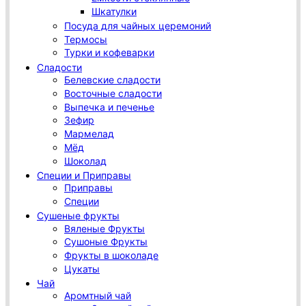
Шкатулки
Посуда для чайных церемоний
Термосы
Турки и кофеварки
Сладости
Белевские сладости
Восточные сладости
Выпечка и печенье
Зефир
Мармелад
Мёд
Шоколад
Специи и Приправы
Приправы
Специи
Сушеные фрукты
Вяленые Фрукты
Сушоные Фрукты
Фрукты в шоколаде
Цукаты
Чай
Аромтный чай