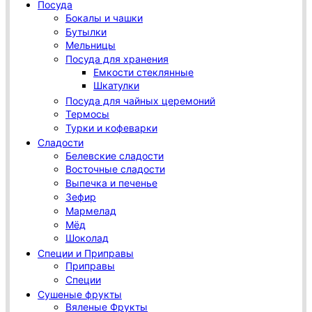
Посуда
Бокалы и чашки
Бутылки
Мельницы
Посуда для хранения
Емкости стеклянные
Шкатулки
Посуда для чайных церемоний
Термосы
Турки и кофеварки
Сладости
Белевские сладости
Восточные сладости
Выпечка и печенье
Зефир
Мармелад
Мёд
Шоколад
Специи и Приправы
Приправы
Специи
Сушеные фрукты
Вяленые Фрукты