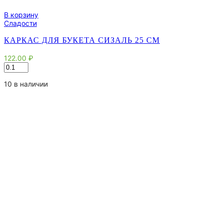
В корзину
Сладости
КАРКАС ДЛЯ БУКЕТА СИЗАЛЬ 25 СМ
122.00
₽
Количество
товара
Каркас
10 в наличии
для
букета
сизаль
25
см