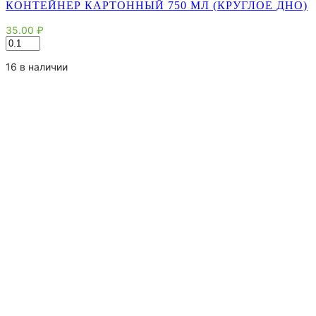
КОНТЕЙНЕР КАРТОННЫЙ 750 МЛ (КРУГЛОЕ ДНО)
35.00
₽
Количество
товара
Контейнер
16 в наличии
картонный
750
мл
(круглое
дно)