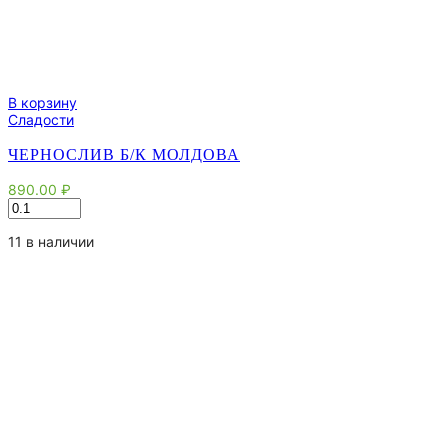
В корзину
Сладости
ЧЕРНОСЛИВ Б/К МОЛДОВА
890.00
₽
Количество
товара
Чернослив
11 в наличии
б/
к
Молдова