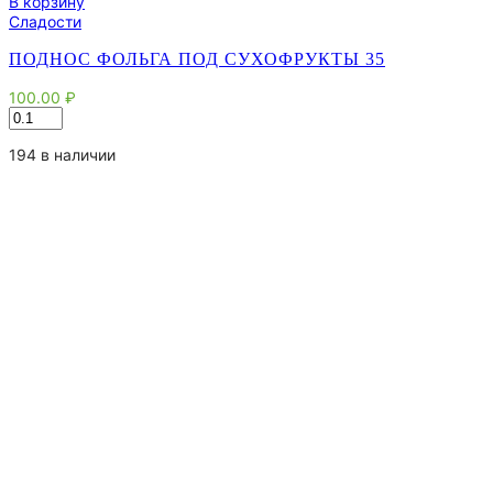
В корзину
Сладости
ПОДНОС ФОЛЬГА ПОД СУХОФРУКТЫ 35
100.00
₽
Количество
товара
Поднос
194 в наличии
фольга
под
сухофрукты
35