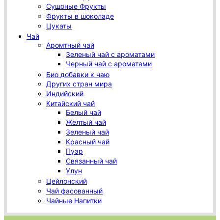
Сушоные Фрукты
Фрукты в шоколаде
Цукаты
Чай
Аромтный чай
Зеленый чай с ароматами
Черный чай с ароматами
Био добавки к чаю
Других стран мира
Индийский
Китайский чай
Белый чай
Желтый чай
Зеленый чай
Красный чай
Пуэр
Связанный чай
Улун
Цейлонский
Чай фасованный
Чайные Напитки