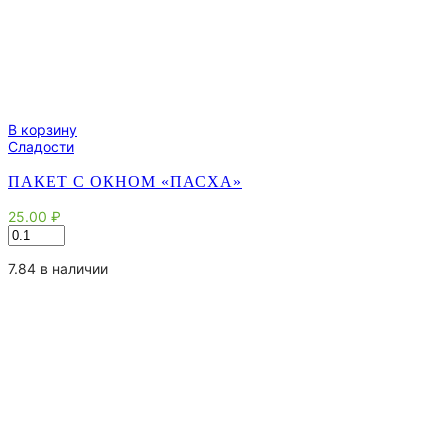
В корзину
Сладости
ПАКЕТ С ОКНОМ «ПАСХА»
25.00
₽
Количество
товара
Пакет
7.84 в наличии
с
окном
"Пасха"