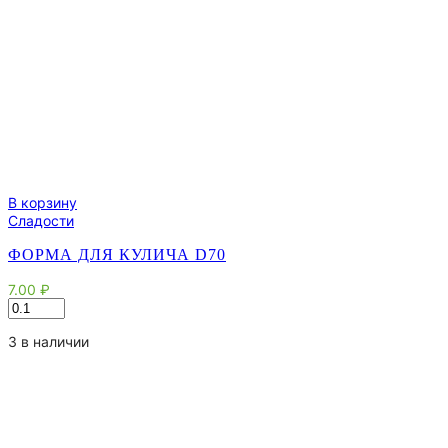
В корзину
Сладости
ФОРМА ДЛЯ КУЛИЧА D70
7.00
₽
Количество
товара
Форма
3 в наличии
для
кулича
d70