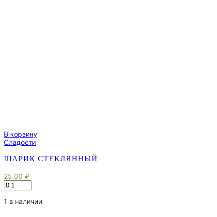
В корзину
Сладости
ШАРИК СТЕКЛЯННЫЙ
25.00
₽
Количество
товара
Шарик
1 в наличии
стеклянный