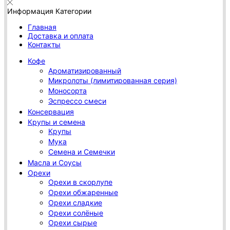
Информация
Категории
Главная
Доставка и оплата
Контакты
Кофе
Ароматизированный
Микролоты (лимитированная серия)
Моносорта
Эспрессо смеси
Консервация
Крупы и семена
Крупы
Мука
Семена и Семечки
Масла и Соусы
Орехи
Орехи в скорлупе
Орехи обжаренные
Орехи сладкие
Орехи солёные
Орехи сырые