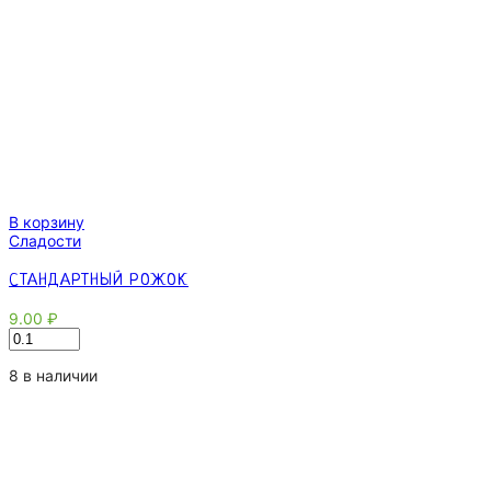
В корзину
Сладости
СТАНДАРТНЫЙ РОЖОК
9.00
₽
Количество
товара
Стандартный
8 в наличии
рожок