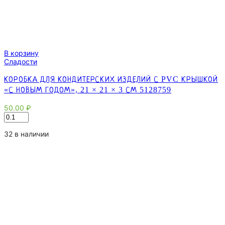
В корзину
Сладости
КОРОБКА ДЛЯ КОНДИТЕРСКИХ ИЗДЕЛИЙ С PVC КРЫШКОЙ
«С НОВЫМ ГОДОМ», 21 × 21 × 3 СМ 5128759
50.00
₽
Количество
товара
Коробка
32 в наличии
для
кондитерских
изделий
с
PVC
крышкой
«С
Новым
Годом»,
21