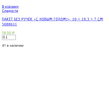
В корзину
Сладости
ПАКЕТ БЕЗ РУЧЕК «С НОВЫМ ГОДОМ!», 10 × 19.3 × 7 СМ
5088611
19.00
₽
Количество
товара
Пакет
41 в наличии
без
ручек
«С
новым
Годом!»,
10
×
19.3
×
7
см
5088611