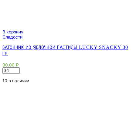
В корзину
Сладости
БАТОНЧИК ИЗ ЯБЛОЧНОЙ ПАСТИЛЫ LUCKY SNACKY 30
ГР
30.00
₽
Количество
товара
Батончик
10 в наличии
из
яблочной
пастилы
Lucky
Snacky
30
гр