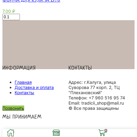
7.00
₽
Количество
товара
Форма
для
кулича
d70
ИНФОРМАЦИЯ
КОНТАКТЫ
Главная
Адрес: г.Калуга, улица
Доставка и оплата
Суворова 77 корп. 2, ТЦ
Контакты
"Плехановский"
Телефон: +7 960 516 95 74
Email: tradicii_shop@mail.ru
Позвонить
© Все права защищены
МЫ ПРИНИМАЕМ
0