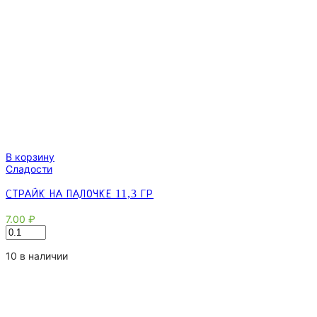
В корзину
Сладости
СТРАЙК НА ПАЛОЧКЕ 11,3 ГР
7.00
₽
Количество
товара
Страйк
10 в наличии
на
палочке
11,3
гр