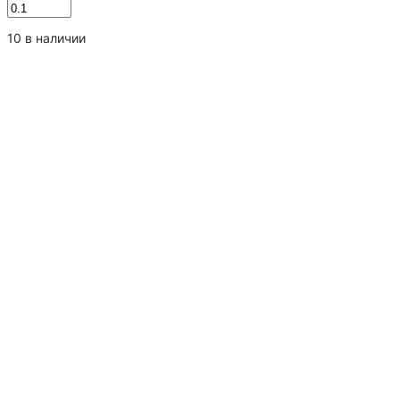
Количество
товара
Сладкая
10 в наличии
Трость
12
гр