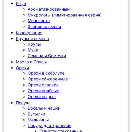
Кофе
Ароматизированный
Микролоты (лимитированная серия)
Моносорта
Эспрессо смеси
Консервация
Крупы и семена
Крупы
Мука
Семена и Семечки
Масла и Соусы
Орехи
Орехи в скорлупе
Орехи обжаренные
Орехи сладкие
Орехи солёные
Орехи сырые
Посуда
Бокалы и чашки
Бутылки
Мельницы
Посуда для хранения
Емкости стеклянные