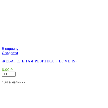
В корзину
Сладости
ЖЕВАТЕЛЬНАЯ РЕЗИНКА » LOVE IS»
8.00
₽
Количество
товара
Жевательная
104 в наличии
резинка
"
Love
Is"