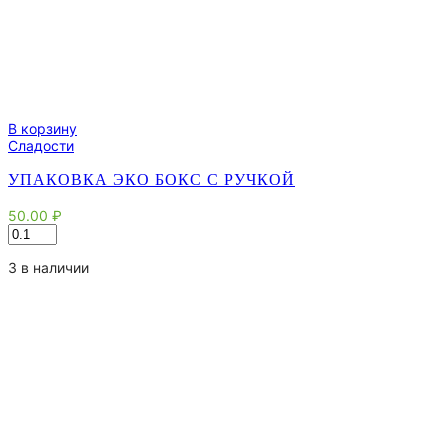
В корзину
Сладости
УПАКОВКА ЭКО БОКС С РУЧКОЙ
50.00
₽
Количество
товара
Упаковка
3 в наличии
Эко
Бокс
с
ручкой