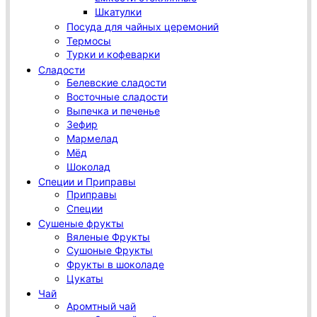
Шкатулки
Посуда для чайных церемоний
Термосы
Турки и кофеварки
Сладости
Белевские сладости
Восточные сладости
Выпечка и печенье
Зефир
Мармелад
Мёд
Шоколад
Специи и Приправы
Приправы
Специи
Сушеные фрукты
Вяленые Фрукты
Сушоные Фрукты
Фрукты в шоколаде
Цукаты
Чай
Аромтный чай