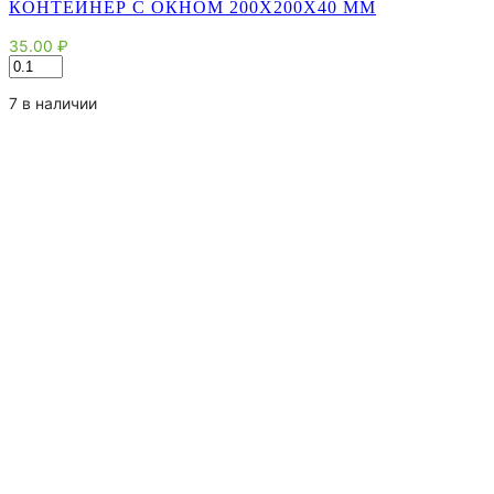
КОНТЕЙНЕР С ОКНОМ 200Х200Х40 ММ
35.00
₽
Количество
товара
Контейнер
7 в наличии
с
окном
200х200х40
мм