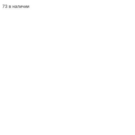
товара
Шарик
73 в наличии
стеклянный