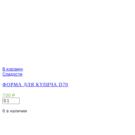
В корзину
Сладости
ФОРМА ДЛЯ КУЛИЧА D70
7.00
₽
Количество
товара
Форма
6 в наличии
для
кулича
d70