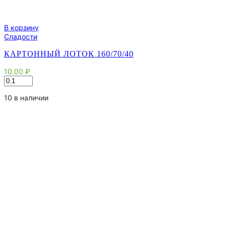
В корзину
Сладости
КАРТОННЫЙ ЛОТОК 160/70/40
10.00
₽
Количество
товара
Картонный
10 в наличии
Лоток
160/70/40