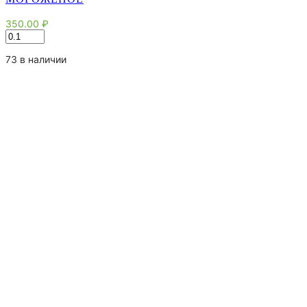
350.00
₽
Количество
товара
Мороженое
73 в наличии