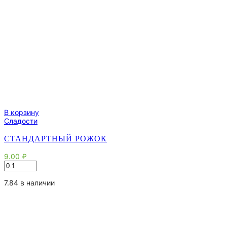
В корзину
Сладости
СТАНДАРТНЫЙ РОЖОК
9.00
₽
Количество
товара
Стандартный
7.84 в наличии
рожок