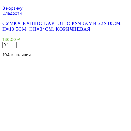
В корзину
Сладости
СУМКА-КАШПО КАРТОН С РУЧКАМИ 22Х10СМ,
H=13,5СМ, HH=34СМ, КОРИЧНЕВАЯ
130.00
₽
Количество
товара
Сумка-
104 в наличии
кашпо
картон
с
ручками
22х10см,
H=13,5см,
HH=34см,
коричневая