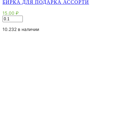
БИРКА ДЛЯ ПОДАРКА АССОРТИ
15.00
₽
Количество
товара
Бирка
10.232 в наличии
для
подарка
ассорти