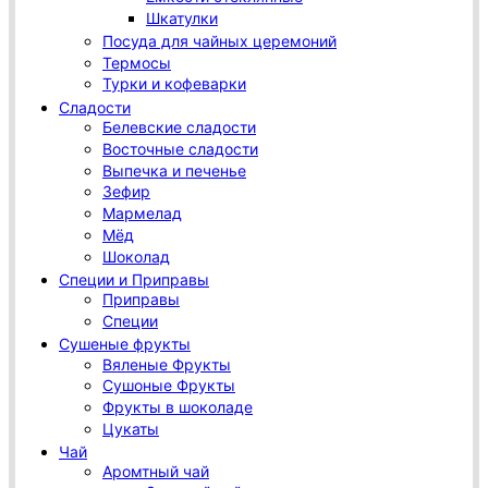
Шкатулки
Посуда для чайных церемоний
Термосы
Турки и кофеварки
Сладости
Белевские сладости
Восточные сладости
Выпечка и печенье
Зефир
Мармелад
Мёд
Шоколад
Специи и Приправы
Приправы
Специи
Сушеные фрукты
Вяленые Фрукты
Сушоные Фрукты
Фрукты в шоколаде
Цукаты
Чай
Аромтный чай