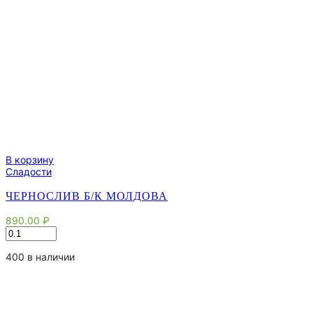
В корзину
Сладости
ЧЕРНОСЛИВ Б/К МОЛДОВА
890.00
₽
Количество
товара
Чернослив
400 в наличии
б/
к
Молдова