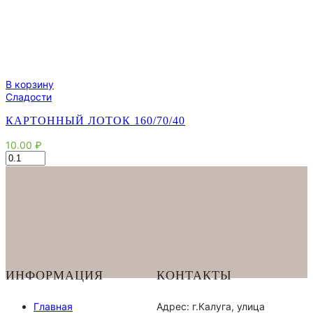
В корзину
Сладости
КАРТОННЫЙ ЛОТОК 160/70/40
10.00
₽
Количество
товара
Картонный
Лоток
160/70/40
ИНФОРМАЦИЯ
КОНТАКТЫ
Главная
Адрес: г.Калуга, улица