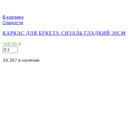
В корзину
Сладости
КАРКАС ДЛЯ БУКЕТА СИЗАЛЬ ГЛАДКИЙ 30СМ
166.00
₽
Количество
товара
Каркас
34.267 в наличии
для
букета
сизаль
гладкий
30см