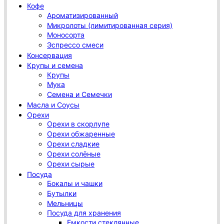
Кофе
Ароматизированный
Микролоты (лимитированная серия)
Моносорта
Эспрессо смеси
Консервация
Крупы и семена
Крупы
Мука
Семена и Семечки
Масла и Соусы
Орехи
Орехи в скорлупе
Орехи обжаренные
Орехи сладкие
Орехи солёные
Орехи сырые
Посуда
Бокалы и чашки
Бутылки
Мельницы
Посуда для хранения
Емкости стеклянные