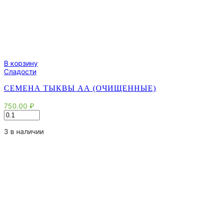
В корзину
Сладости
СЕМЕНА ТЫКВЫ АА (ОЧИЩЕННЫЕ)
750.00
₽
Количество
товара
Семена
3 в наличии
тыквы
АА
(очищенные)