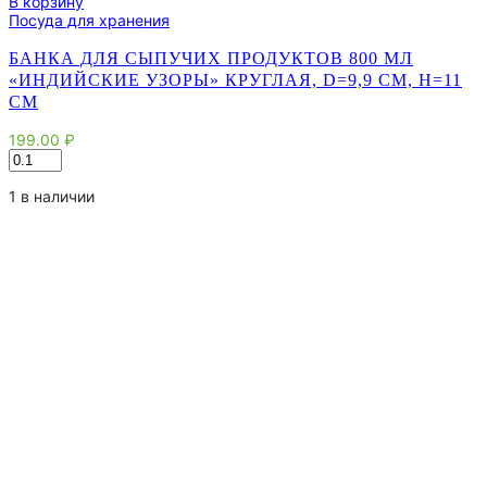
В корзину
Посуда для хранения
БАНКА ДЛЯ СЫПУЧИХ ПРОДУКТОВ 800 МЛ
«ИНДИЙСКИЕ УЗОРЫ» КРУГЛАЯ, D=9,9 СМ, H=11
СМ
199.00
₽
Количество
товара
Банка
1 в наличии
для
сыпучих
продуктов
800
мл
"Индийские
узоры"
круглая,
d=9,9
см,
h=11
см