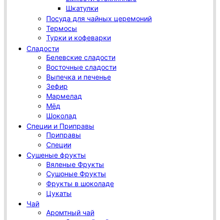
Шкатулки
Посуда для чайных церемоний
Термосы
Турки и кофеварки
Сладости
Белевские сладости
Восточные сладости
Выпечка и печенье
Зефир
Мармелад
Мёд
Шоколад
Специи и Приправы
Приправы
Специи
Сушеные фрукты
Вяленые Фрукты
Сушоные Фрукты
Фрукты в шоколаде
Цукаты
Чай
Аромтный чай