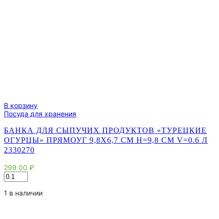
В корзину
Посуда для хранения
БАНКА ДЛЯ СЫПУЧИХ ПРОДУКТОВ «ТУРЕЦКИЕ
ОГУРЦЫ» ПРЯМОУГ 9,8Х6,7 СМ H=9,8 СМ V=0.6 Л
2330270
299.00
₽
Количество
товара
Банка
1 в наличии
для
сыпучих
продуктов