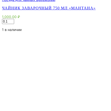
ЧАЙНИК ЗАВАРОЧНЫЙ 750 МЛ «МАНТАНА»
1,000.00
₽
Количество
товара
Чайник
1 в наличии
заварочный
750
мл
"Мантана"