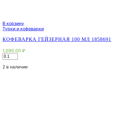
В корзину
Турки и кофеварки
КОФЕВАРКА ГЕЙЗЕРНАЯ 100 МЛ 1858691
1,090.00
₽
Количество
товара
Кофеварка
2 в наличии
гейзерная
100
мл
1858691