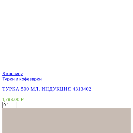
В корзину
Турки и кофеварки
ТУРКА 500 МЛ, ИНДУКЦИЯ 4313402
1,798.00
₽
Количество
товара
Турка
500
мл,
индукция