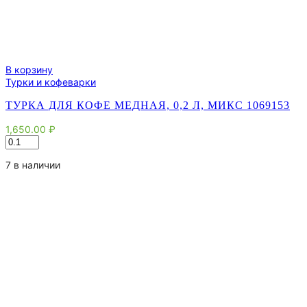
В корзину
Турки и кофеварки
ТУРКА ДЛЯ КОФЕ МЕДНАЯ, 0,2 Л, МИКС 1069153
1,650.00
₽
Количество
товара
Турка
7 в наличии
для
кофе
медная,
0,2
л,
МИКС
1069153