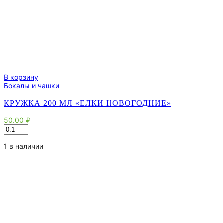
В корзину
Бокалы и чашки
КРУЖКА 200 МЛ «ЕЛКИ НОВОГОДНИЕ»
50.00
₽
Количество
товара
Кружка
1 в наличии
200
мл
"Елки
новогодние"