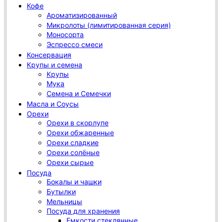
Кофе
Ароматизированный
Микролоты (лимитированная серия)
Моносорта
Эспрессо смеси
Консервация
Крупы и семена
Крупы
Мука
Семена и Семечки
Масла и Соусы
Орехи
Орехи в скорлупе
Орехи обжаренные
Орехи сладкие
Орехи солёные
Орехи сырые
Посуда
Бокалы и чашки
Бутылки
Мельницы
Посуда для хранения
Емкости стеклянные