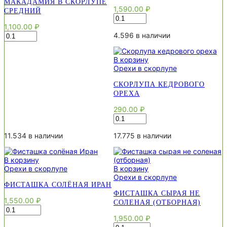
МАКАДАМИЯ В СКОРЛУПЕ
1,590.00
₽
СРЕДНИЙ
Количество
товара
1,100.00
₽
Пекан
Количество
4.596 в наличии
в
товара
скорлупе
Макадамия
В корзину
в
Орехи в скорлупе
скорлупе
Средний
СКОРЛУПА КЕДРОВОГО
ОРЕХА
290.00
₽
Количество
товара
Скорлупа
11.534 в наличии
17.775 в наличии
кедрового
ореха
В корзину
Орехи в скорлупе
В корзину
Орехи в скорлупе
ФИСТАШКА СОЛЁНАЯ ИРАН
ФИСТАШКА СЫРАЯ НЕ
1,550.00
₽
СОЛЕНАЯ (ОТБОРНАЯ)
Количество
товара
1,950.00
₽
Фисташка
Количество