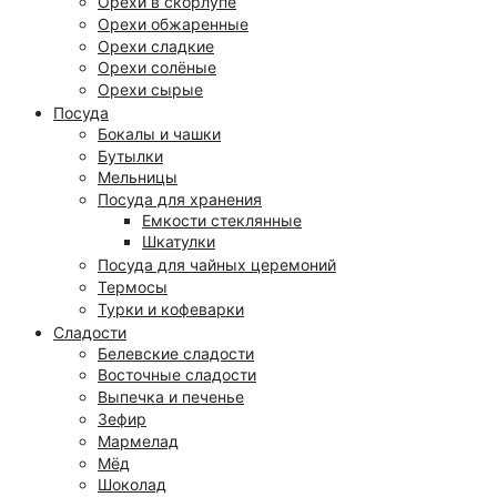
Орехи в скорлупе
Орехи обжаренные
Орехи сладкие
Орехи солёные
Орехи сырые
Посуда
Бокалы и чашки
Бутылки
Мельницы
Посуда для хранения
Емкости стеклянные
Шкатулки
Посуда для чайных церемоний
Термосы
Турки и кофеварки
Сладости
Белевские сладости
Восточные сладости
Выпечка и печенье
Зефир
Мармелад
Мёд
Шоколад