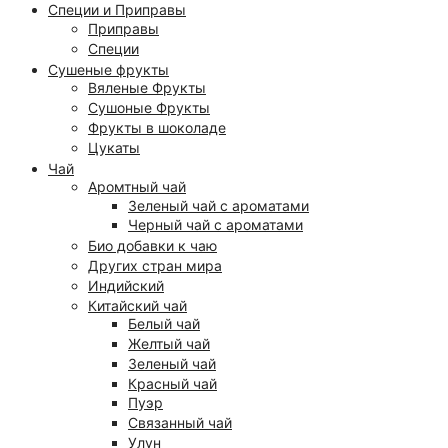
Специи и Приправы
Приправы
Специи
Сушеные фрукты
Вяленые Фрукты
Сушоные Фрукты
Фрукты в шоколаде
Цукаты
Чай
Аромтный чай
Зеленый чай с ароматами
Черный чай с ароматами
Био добавки к чаю
Других стран мира
Индийский
Китайский чай
Белый чай
Желтый чай
Зеленый чай
Красный чай
Пуэр
Связанный чай
Улун