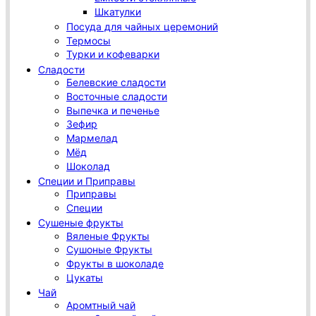
Шкатулки
Посуда для чайных церемоний
Термосы
Турки и кофеварки
Сладости
Белевские сладости
Восточные сладости
Выпечка и печенье
Зефир
Мармелад
Мёд
Шоколад
Специи и Приправы
Приправы
Специи
Сушеные фрукты
Вяленые Фрукты
Сушоные Фрукты
Фрукты в шоколаде
Цукаты
Чай
Аромтный чай