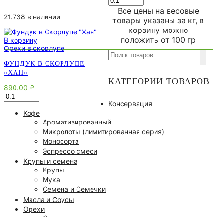
солёная
товара
Все цены на весовые
Иран
Фисташка
21.738 в наличии
товары указаны за кг, в
сырая
корзину можно
не
положить от 100 гр
В корзину
соленая
Орехи в скорлупе
(отборная)
Search
for:
ФУНДУК В СКОРЛУПЕ
«ХАН»
КАТЕГОРИИ ТОВАРОВ
890.00
₽
Количество
Консервация
товара
Фундук
Кофе
в
Ароматизированный
Скорлупе
Микролоты (лимитированная серия)
"Хан"
Моносорта
Эспрессо смеси
Крупы и семена
Крупы
Мука
Семена и Семечки
Масла и Соусы
Орехи