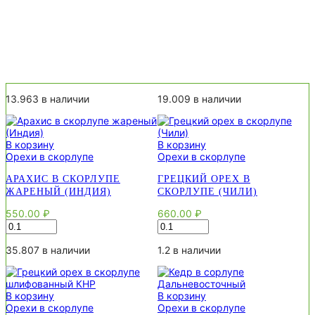
13.963 в наличии
19.009 в наличии
В корзину
В корзину
Орехи в скорлупе
Орехи в скорлупе
АРАХИС В СКОРЛУПЕ
ГРЕЦКИЙ ОРЕХ В
ЖАРЕНЫЙ (ИНДИЯ)
СКОРЛУПЕ (ЧИЛИ)
550.00
₽
660.00
₽
Количество
Количество
товара
товара
Арахис
Грецкий
35.807 в наличии
1.2 в наличии
в
орех
скорлупе
в
жареный
скорлупе
В корзину
В корзину
(Индия)
(Чили)
Орехи в скорлупе
Орехи в скорлупе