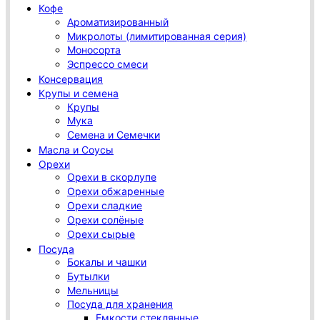
Кофе
Ароматизированный
Микролоты (лимитированная серия)
Моносорта
Эспрессо смеси
Консервация
Крупы и семена
Крупы
Мука
Семена и Семечки
Масла и Соусы
Орехи
Орехи в скорлупе
Орехи обжаренные
Орехи сладкие
Орехи солёные
Орехи сырые
Посуда
Бокалы и чашки
Бутылки
Мельницы
Посуда для хранения
Емкости стеклянные