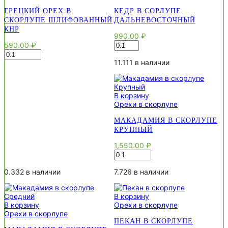
ГРЕЦКИЙ ОРЕХ В
КЕДР В СОРЛУПЕ
СКОРЛУПЕ ШЛИФОВАННЫЙ
ДАЛЬНЕВОСТОЧНЫЙ
КНР
990.00
₽
Количество
590.00
₽
товара
Количество
Кедр
товара
11.111 в наличии
в
Грецкий
сорлупе
орех
Дальневосточный
в
В корзину
скорлупе
Орехи в скорлупе
шлифованный
КНР
МАКАДАМИЯ В СКОРЛУПЕ
КРУПНЫЙ
1,550.00
₽
Количество
товара
Макадамия
0.332 в наличии
7.726 в наличии
в
скорлупе
В корзину
Крупный
В корзину
Орехи в скорлупе
Орехи в скорлупе
ПЕКАН В СКОРЛУПЕ