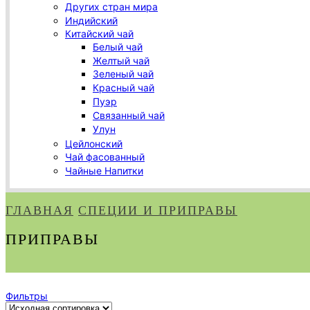
Других стран мира
Индийский
Китайский чай
Белый чай
Желтый чай
Зеленый чай
Красный чай
Пуэр
Связанный чай
Улун
Цейлонский
Чай фасованный
Чайные Напитки
ГЛАВНАЯ
СПЕЦИИ И ПРИПРАВЫ
ПРИПРАВЫ
Фильтры