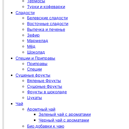
Термосы
Турки и кофеварки
Сладости
Белевские сладости
Восточные сладости
Выпечка и печенье
Зефир
Мармелад
Мёд
Шоколад
Специи и Приправы
Приправы
Специи
Сушеные фрукты
Вяленые Фрукты
Сушоные Фрукты
Фрукты в шоколаде
Цукаты
Чай
Аромтный чай
Зеленый чай с ароматами
Черный чай с ароматами
Био добавки к чаю