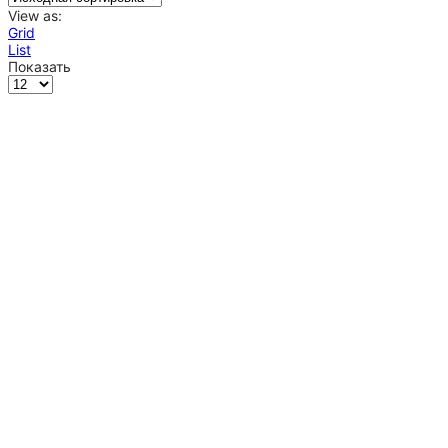
View as:
Grid
List
Показать