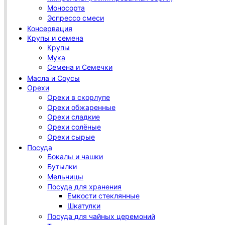
Моносорта
Эспрессо смеси
Консервация
Крупы и семена
Крупы
Мука
Семена и Семечки
Масла и Соусы
Орехи
Орехи в скорлупе
Орехи обжаренные
Орехи сладкие
Орехи солёные
Орехи сырые
Посуда
Бокалы и чашки
Бутылки
Мельницы
Посуда для хранения
Емкости стеклянные
Шкатулки
Посуда для чайных церемоний