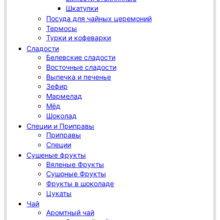
Шкатулки
Посуда для чайных церемоний
Термосы
Турки и кофеварки
Сладости
Белевские сладости
Восточные сладости
Выпечка и печенье
Зефир
Мармелад
Мёд
Шоколад
Специи и Приправы
Приправы
Специи
Сушеные фрукты
Вяленые Фрукты
Сушоные Фрукты
Фрукты в шоколаде
Цукаты
Чай
Аромтный чай