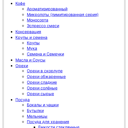
Кофе
Ароматизированный
Микролоты (лимитированная серия)
Моносорта
Эспрессо смеси
Консервация
Крупы и семена
Крупы
Мука
Семена и Семечки
Масла и Соусы
Орехи
Орехи в скорлупе
Орехи обжаренные
Орехи сладкие
Орехи солёные
Орехи сырые
Посуда
Бокалы и чашки
Бутылки
Мельницы
Посуда для хранения
Емкости стеклянные