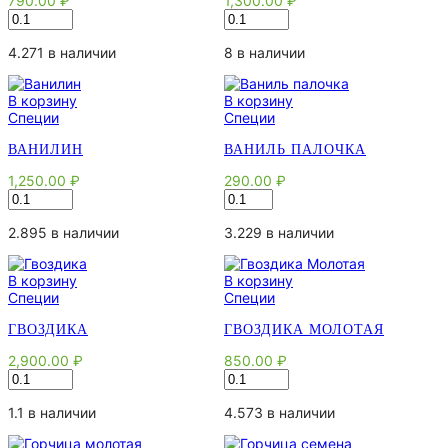
790.00
₽
1,300.00
₽
Количество
Количество
товара
товара
Базилик
Барбарис
4.271 в наличии
8 в наличии
В корзину
В корзину
Специи
Специи
ВАНИЛИН
ВАНИЛЬ ПАЛОЧКА
1,250.00
₽
290.00
₽
Количество
Количество
товара
товара
Ванилин
Ваниль
2.895 в наличии
3.229 в наличии
палочка
В корзину
В корзину
Специи
Специи
ГВОЗДИКА
ГВОЗДИКА МОЛОТАЯ
2,900.00
₽
850.00
₽
Количество
Количество
товара
товара
Гвоздика
Гвоздика
1.1 в наличии
4.573 в наличии
Молотая