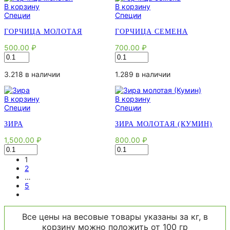
В корзину
В корзину
Специи
Специи
ГОРЧИЦА МОЛОТАЯ
ГОРЧИЦА СЕМЕНА
500.00
₽
700.00
₽
Количество
Количество
товара
товара
Горчица
Горчица
3.218 в наличии
1.289 в наличии
молотая
семена
В корзину
В корзину
Специи
Специи
ЗИРА
ЗИРА МОЛОТАЯ (КУМИН)
1,500.00
₽
800.00
₽
Количество
Количество
товара
товара
1
Зира
Зира
2
молотая
…
(Кумин)
5
Все цены на весовые товары указаны за кг, в
корзину можно положить от 100 гр