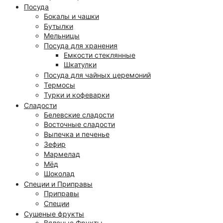
Посуда
Бокалы и чашки
Бутылки
Мельницы
Посуда для хранения
Емкости стеклянные
Шкатулки
Посуда для чайных церемоний
Термосы
Турки и кофеварки
Сладости
Белевские сладости
Восточные сладости
Выпечка и печенье
Зефир
Мармелад
Мёд
Шоколад
Специи и Приправы
Приправы
Специи
Сушеные фрукты
Вяленые Фрукты