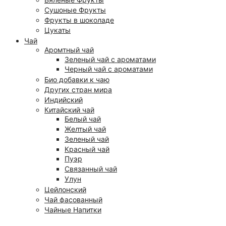
Сушоные Фрукты
Фрукты в шоколаде
Цукаты
Чай
Аромтный чай
Зеленый чай с ароматами
Черный чай с ароматами
Био добавки к чаю
Других стран мира
Индийский
Китайский чай
Белый чай
Желтый чай
Зеленый чай
Красный чай
Пуэр
Связанный чай
Улун
Цейлонский
Чай фасованный
Чайные Напитки