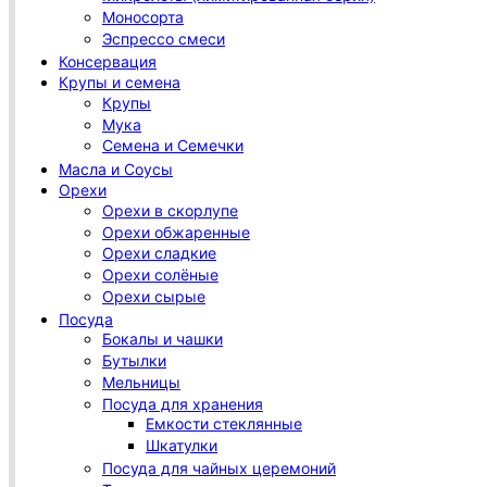
Моносорта
Эспрессо смеси
Консервация
Крупы и семена
Крупы
Мука
Семена и Семечки
Масла и Соусы
Орехи
Орехи в скорлупе
Орехи обжаренные
Орехи сладкие
Орехи солёные
Орехи сырые
Посуда
Бокалы и чашки
Бутылки
Мельницы
Посуда для хранения
Емкости стеклянные
Шкатулки
Посуда для чайных церемоний