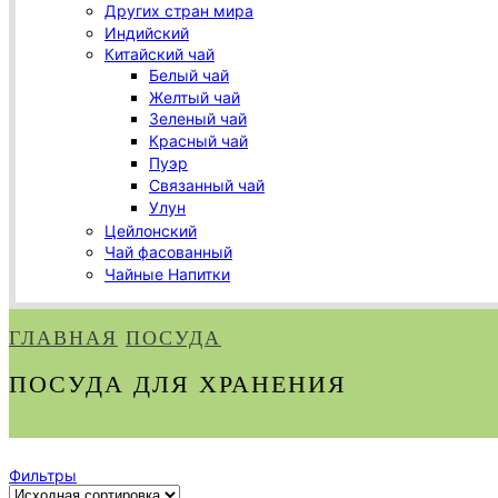
Других стран мира
Индийский
Китайский чай
Белый чай
Желтый чай
Зеленый чай
Красный чай
Пуэр
Связанный чай
Улун
Цейлонский
Чай фасованный
Чайные Напитки
ГЛАВНАЯ
ПОСУДА
ПОСУДА ДЛЯ ХРАНЕНИЯ
Фильтры