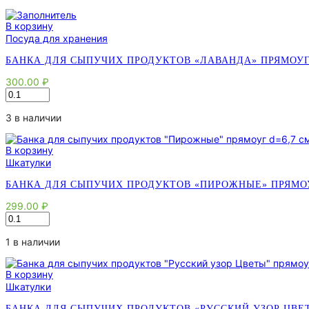
В корзину
Посуда для хранения
БАНКА ДЛЯ СЫПУЧИХ ПРОДУКТОВ «ЛАВАНДА» ПРЯМОУГ D=6
300.00
₽
Количество
товара
Банка
3 в наличии
для
сыпучих
В корзину
продуктов
Шкатулки
"Лаванда"
прямоуг
БАНКА ДЛЯ СЫПУЧИХ ПРОДУКТОВ «ПИРОЖНЫЕ» ПРЯМОУГ D=
d=6,7
см,
299.00
₽
h=
Количество
9,8
товара
см,
Банка
1 в наличии
V=
для
0,6
сыпучих
л
В корзину
продуктов
5498531
Шкатулки
"Пирожные"
прямоуг
БАНКА ДЛЯ СЫПУЧИХ ПРОДУКТОВ «РУССКИЙ УЗОР ЦВЕТЫ» 