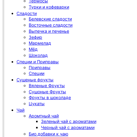
Термосы
Турки и кофеварки
Сладости
Белевские сладости
Восточные сладости
Выпечка и печенье
Зефир
Мармелад
Мёд
Шоколад
Специи и Приправы
Приправы
Специи
Сушеные фрукты
Вяленые Фрукты
Сушоные Фрукты
Фрукты в шоколаде
Цукаты
Чай
Аромтный чай
Зеленый чай с ароматами
Черный чай с ароматами
Био добавки к чаю