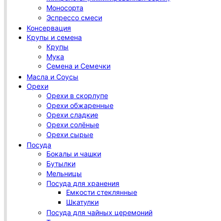
Моносорта
Эспрессо смеси
Консервация
Крупы и семена
Крупы
Мука
Семена и Семечки
Масла и Соусы
Орехи
Орехи в скорлупе
Орехи обжаренные
Орехи сладкие
Орехи солёные
Орехи сырые
Посуда
Бокалы и чашки
Бутылки
Мельницы
Посуда для хранения
Емкости стеклянные
Шкатулки
Посуда для чайных церемоний