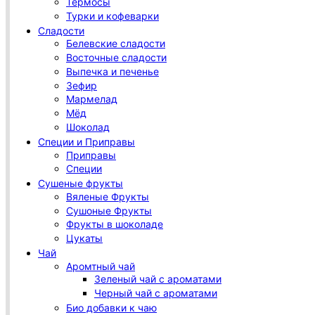
Термосы
Турки и кофеварки
Сладости
Белевские сладости
Восточные сладости
Выпечка и печенье
Зефир
Мармелад
Мёд
Шоколад
Специи и Приправы
Приправы
Специи
Сушеные фрукты
Вяленые Фрукты
Сушоные Фрукты
Фрукты в шоколаде
Цукаты
Чай
Аромтный чай
Зеленый чай с ароматами
Черный чай с ароматами
Био добавки к чаю