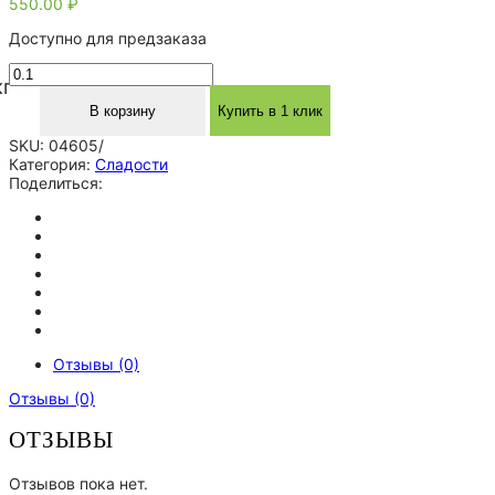
550.00
₽
Доступно для предзаказа
Количество
кг
товара
Комплект
В корзину
Купить в 1 клик
N
SKU:
04605/
53
Категория:
Сладости
"Покки"
Поделиться:
Отзывы (0)
Отзывы (0)
ОТЗЫВЫ
Отзывов пока нет.