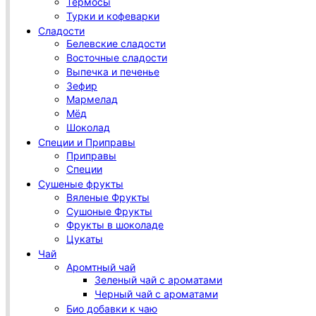
Термосы
Турки и кофеварки
Сладости
Белевские сладости
Восточные сладости
Выпечка и печенье
Зефир
Мармелад
Мёд
Шоколад
Специи и Приправы
Приправы
Специи
Сушеные фрукты
Вяленые Фрукты
Сушоные Фрукты
Фрукты в шоколаде
Цукаты
Чай
Аромтный чай
Зеленый чай с ароматами
Черный чай с ароматами
Био добавки к чаю