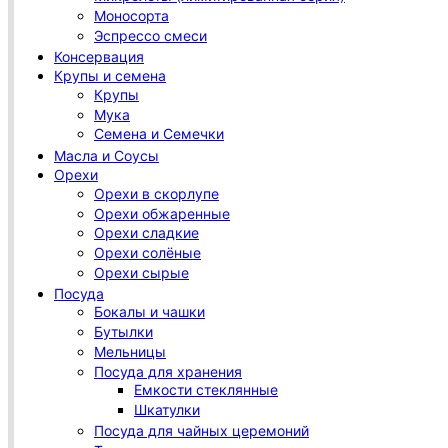
Моносорта
Эспрессо смеси
Консервация
Крупы и семена
Крупы
Мука
Семена и Семечки
Масла и Соусы
Орехи
Орехи в скорлупе
Орехи обжаренные
Орехи сладкие
Орехи солёные
Орехи сырые
Посуда
Бокалы и чашки
Бутылки
Мельницы
Посуда для хранения
Емкости стеклянные
Шкатулки
Посуда для чайных церемоний