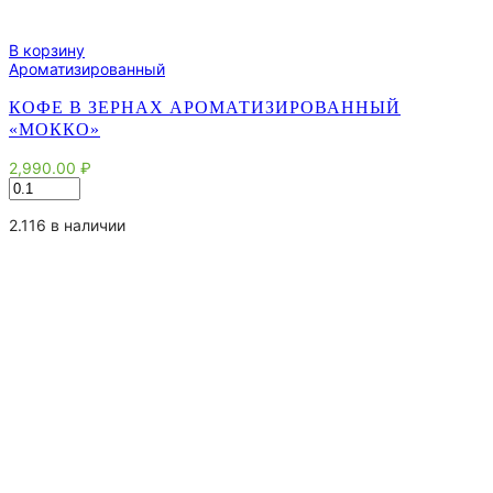
В корзину
Ароматизированный
КОФЕ В ЗЕРНАХ АРОМАТИЗИРОВАННЫЙ
«МОККО»
2,990.00
₽
Количество
товара
Кофе
2.116 в наличии
в
зернах
ароматизированный
"Мокко"