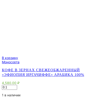
В корзину
Моносорта
КОФЕ В ЗЕРНАХ СВЕЖЕОБЖАРЕННЫЙ
«ЭФИОПИЯ ИРГАЧИФФЕ» АРАБИКА 100%
4,580.00
₽
Количество
товара
Кофе
1 в наличии
в
зернах