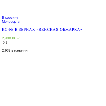
В корзину
Моносорта
КОФЕ В ЗЕРНАХ «ВЕНСКАЯ ОБЖАРКА»
2,900.00
₽
Количество
товара
Кофе
2.108 в наличии
в
зернах
"Венская
обжарка"