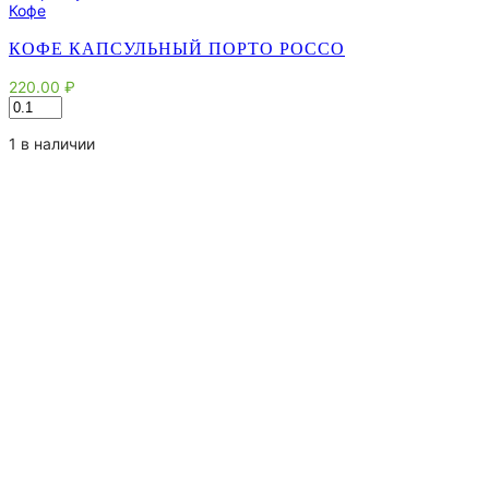
Кофе
КОФЕ КАПСУЛЬНЫЙ ПОРТО РОССО
220.00
₽
Количество
товара
Кофе
1 в наличии
капсульный
Порто
Россо