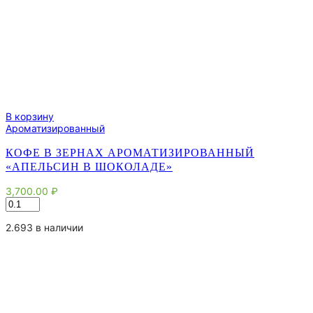
В корзину
Ароматизированный
КОФЕ В ЗЕРНАХ АРОМАТИЗИРОВАННЫЙ
«АПЕЛЬСИН В ШОКОЛАДЕ»
3,700.00
₽
Количество
товара
Кофе
2.693 в наличии
в
зернах
ароматизированный
"Апельсин
в
шоколаде"