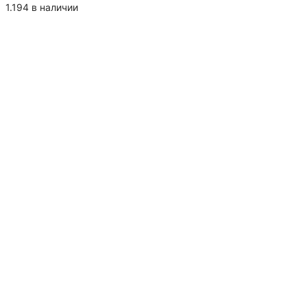
Кофе
1.194 в наличии
в
зернах
ароматизированный
"Виски"