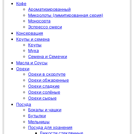
Кофе
Ароматизированный
Микролоты (лимитированная серия)
Моносорта
Эспрессо смеси
Консервация
Крупы и семена
Крупы
Мука
Семена и Семечки
Масла и Соусы
Орехи
Орехи в скорлупе
Орехи обжаренные
Орехи сладкие
Орехи солёные
Орехи сырые
Посуда
Бокалы и чашки
Бутылки
Мельницы
Посуда для хранения
Емкости стеклянные