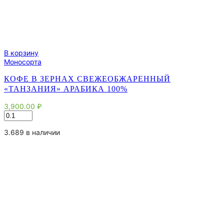
В корзину
Моносорта
КОФЕ В ЗЕРНАХ СВЕЖЕОБЖАРЕННЫЙ
«ТАНЗАНИЯ» АРАБИКА 100%
3,900.00
₽
Количество
товара
Кофе
3.689 в наличии
в
зернах
свежеобжаренный
"Танзания"
арабика
100%