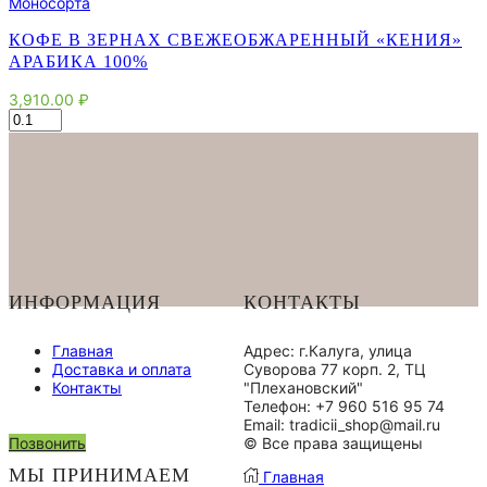
Моносорта
КОФЕ В ЗЕРНАХ СВЕЖЕОБЖАРЕННЫЙ «КЕНИЯ»
АРАБИКА 100%
3,910.00
₽
Количество
товара
Кофе
в
зернах
свежеобжаренный
"Кения"
арабика
100%
ИНФОРМАЦИЯ
КОНТАКТЫ
Главная
Адрес: г.Калуга, улица
Доставка и оплата
Суворова 77 корп. 2, ТЦ
Контакты
"Плехановский"
Телефон: +7 960 516 95 74
Email: tradicii_shop@mail.ru
Позвонить
© Все права защищены
МЫ ПРИНИМАЕМ
Главная