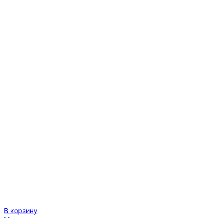
"Итальянская
обжарка"
арабика
100%
В корзину