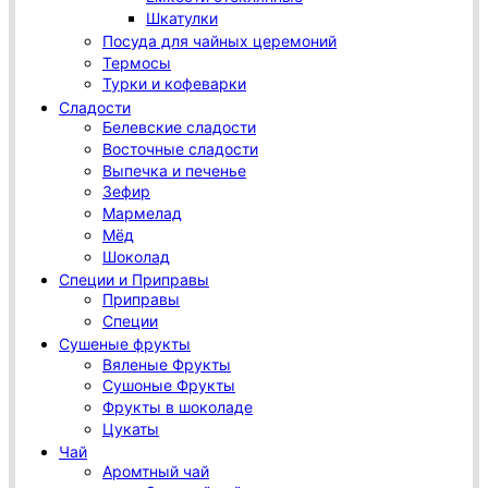
Шкатулки
Посуда для чайных церемоний
Термосы
Турки и кофеварки
Сладости
Белевские сладости
Восточные сладости
Выпечка и печенье
Зефир
Мармелад
Мёд
Шоколад
Специи и Приправы
Приправы
Специи
Сушеные фрукты
Вяленые Фрукты
Сушоные Фрукты
Фрукты в шоколаде
Цукаты
Чай
Аромтный чай