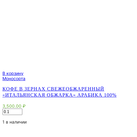
В корзину
Моносорта
КОФЕ В ЗЕРНАХ СВЕЖЕОБЖАРЕННЫЙ
«ИТАЛЬЯНСКАЯ ОБЖАРКА» АРАБИКА 100%
3,500.00
₽
Количество
товара
Кофе
1 в наличии
в
зернах
свежеобжаренный