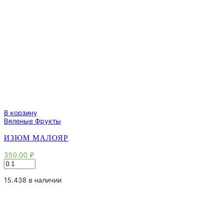
В корзину
Вяленые Фрукты
ИЗЮМ МАЛОЯР
350.00
₽
Количество
товара
Изюм
15.438 в наличии
Малояр