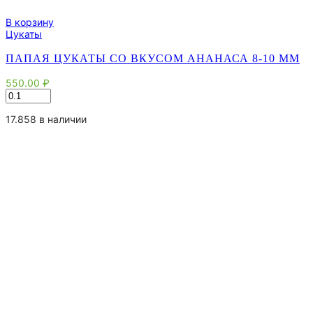
В корзину
Цукаты
ПАПАЯ ЦУКАТЫ СО ВКУСОМ АНАНАСА 8-10 ММ
550.00
₽
Количество
товара
Папая
17.858 в наличии
цукаты
со
вкусом
ананаса
8-
10
мм