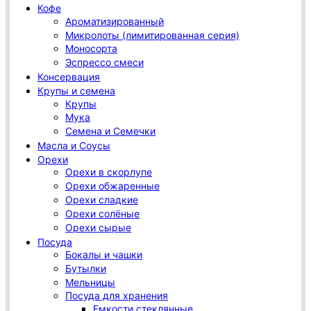
Кофе
Ароматизированный
Микролоты (лимитированная серия)
Моносорта
Эспрессо смеси
Консервация
Крупы и семена
Крупы
Мука
Семена и Семечки
Масла и Соусы
Орехи
Орехи в скорлупе
Орехи обжаренные
Орехи сладкие
Орехи солёные
Орехи сырые
Посуда
Бокалы и чашки
Бутылки
Мельницы
Посуда для хранения
Емкости стеклянные