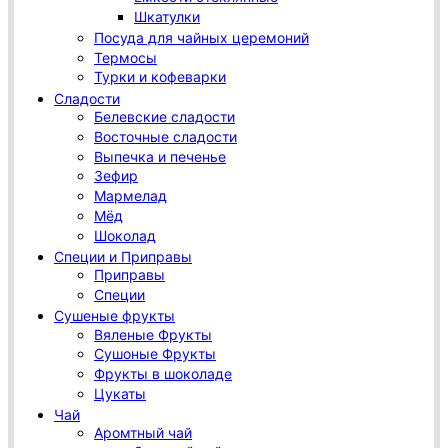
Шкатулки
Посуда для чайных церемоний
Термосы
Турки и кофеварки
Сладости
Белевские сладости
Восточные сладости
Выпечка и печенье
Зефир
Мармелад
Мёд
Шоколад
Специи и Приправы
Приправы
Специи
Сушеные фрукты
Вяленые Фрукты
Сушоные Фрукты
Фрукты в шоколаде
Цукаты
Чай
Аромтный чай