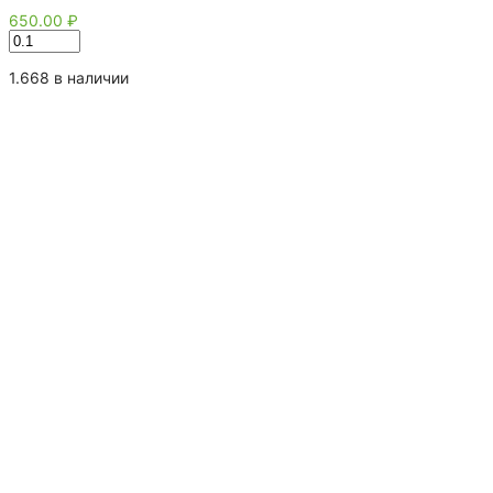
650.00
₽
Количество
товара
Кумкват
1.668 в наличии