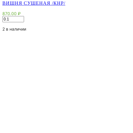
ВИШНЯ СУШЕНАЯ /КНР/
870.00
₽
Количество
товара
Вишня
2 в наличии
сушеная
/
КНР/