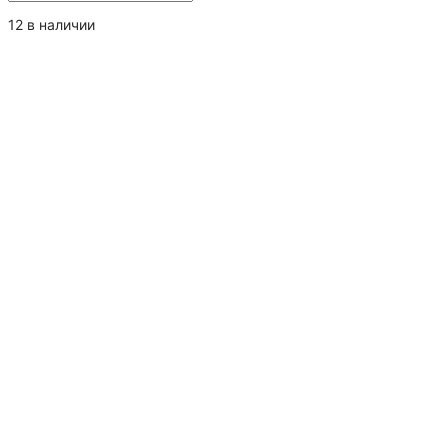
товара
Манго
12 в наличии
сушеный
натуральный