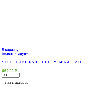
В корзину
Вяленые Фрукты
ЧЕРНОСЛИВ БАЛОНЧИК УЗБЕКИСТАН
650.00
₽
Количество
товара
Чернослив
13.94 в наличии
балончик
Узбекистан