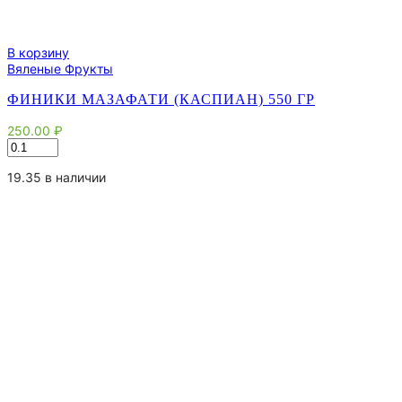
В корзину
Вяленые Фрукты
ФИНИКИ МАЗАФАТИ (КАСПИАН) 550 ГР
250.00
₽
Количество
товара
Финики
19.35 в наличии
Мазафати
(Каспиан)
550
гр