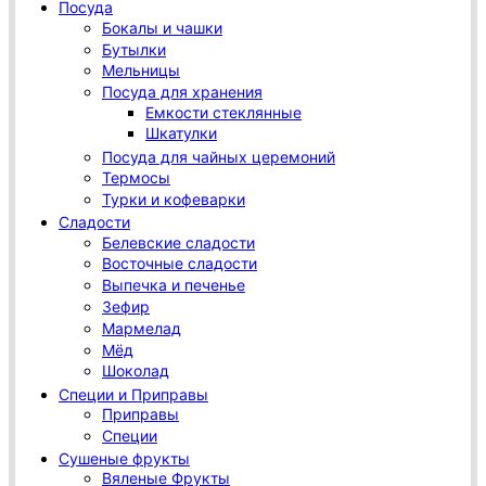
Посуда
Бокалы и чашки
Бутылки
Мельницы
Посуда для хранения
Емкости стеклянные
Шкатулки
Посуда для чайных церемоний
Термосы
Турки и кофеварки
Сладости
Белевские сладости
Восточные сладости
Выпечка и печенье
Зефир
Мармелад
Мёд
Шоколад
Специи и Приправы
Приправы
Специи
Сушеные фрукты
Вяленые Фрукты