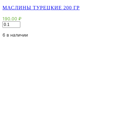
МАСЛИНЫ ТУРЕЦКИЕ 200 ГР
190.00
₽
Количество
товара
Маслины
6 в наличии
Турецкие
200
гр