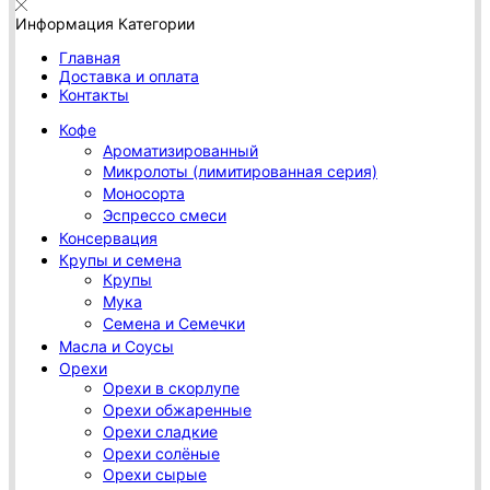
Информация
Категории
Главная
Доставка и оплата
Контакты
Кофе
Ароматизированный
Микролоты (лимитированная серия)
Моносорта
Эспрессо смеси
Консервация
Крупы и семена
Крупы
Мука
Семена и Семечки
Масла и Соусы
Орехи
Орехи в скорлупе
Орехи обжаренные
Орехи сладкие
Орехи солёные
Орехи сырые