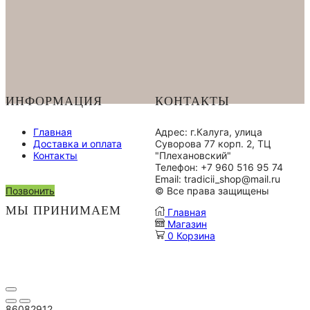
Десерт
"Коломенский"
450
гр
ИНФОРМАЦИЯ
КОНТАКТЫ
Главная
Адрес: г.Калуга, улица
Доставка и оплата
Суворова 77 корп. 2, ТЦ
Контакты
"Плехановский"
Телефон: +7 960 516 95 74
Email: tradicii_shop@mail.ru
Позвонить
© Все права защищены
МЫ ПРИНИМАЕМ
Главная
Магазин
0
Корзина
86082912