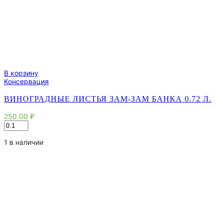
В корзину
Консервация
ВИНОГРАДНЫЕ ЛИСТЬЯ ЗАМ-ЗАМ БАНКА 0.72 Л.
250.00
₽
Количество
товара
Виноградные
1 в наличии
Листья
Зам-
зам
банка
0.72
л.