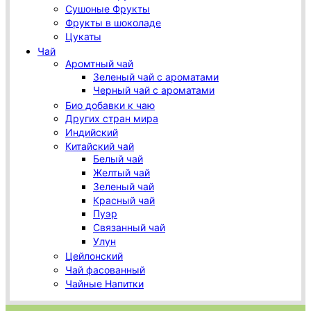
Сушоные Фрукты
Фрукты в шоколаде
Цукаты
Чай
Аромтный чай
Зеленый чай с ароматами
Черный чай с ароматами
Био добавки к чаю
Других стран мира
Индийский
Китайский чай
Белый чай
Желтый чай
Зеленый чай
Красный чай
Пуэр
Связанный чай
Улун
Цейлонский
Чай фасованный
Чайные Напитки