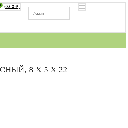
0
(
0.00
₽
)
ЫЙ, 8 Х 5 Х 22