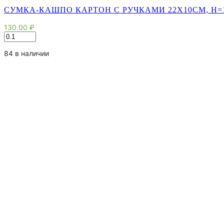
СУМКА-КАШПО КАРТОН С РУЧКАМИ 22Х10СМ, H=1
130.00
₽
Количество
товара
Сумка-
84 в наличии
кашпо
картон
с
ручками
22х10см,
H=13,5см,
HH=34см,
коричневая