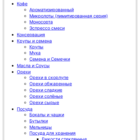
Кофе
Ароматизированный
Микролоты (лимитированная серия)
Моносорта
Эспрессо смеси
Консервация
Крупы и семена
Крупы
Мука
Семена и Семечки
Масла и Соусы
Орехи
Орехи в скорлупе
Орехи обжаренные
Орехи сладкие
Орехи солёные
Орехи сырые
Посуда
Бокалы и чашки
Бутылки
Мельницы
Посуда для хранения
Емкости стеклянные