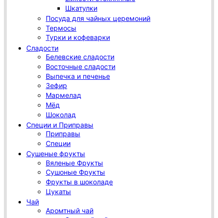
Шкатулки
Посуда для чайных церемоний
Термосы
Турки и кофеварки
Сладости
Белевские сладости
Восточные сладости
Выпечка и печенье
Зефир
Мармелад
Мёд
Шоколад
Специи и Приправы
Приправы
Специи
Сушеные фрукты
Вяленые Фрукты
Сушоные Фрукты
Фрукты в шоколаде
Цукаты
Чай
Аромтный чай