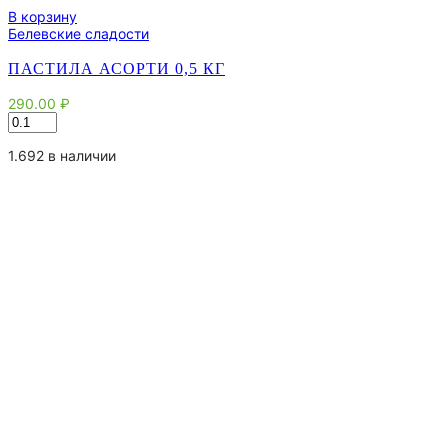
В корзину
Белевские сладости
ПАСТИЛА АСОРТИ 0,5 КГ
290.00
₽
Количество
товара
Пастила
1.692 в наличии
асорти
0,5
кг