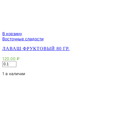
В корзину
Восточные сладости
ЛАВАШ ФРУКТОВЫЙ 80 ГР.
120.00
₽
Количество
товара
Лаваш
1 в наличии
Фруктовый
80
гр.