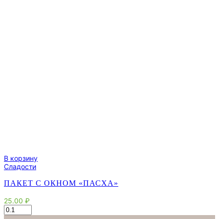
5088605
В корзину
Сладости
ПАКЕТ С ОКНОМ «ПАСХА»
25.00
₽
Количество
товара