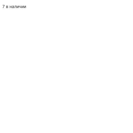
товара
Бирка
7 в наличии
для
подарка
ассорти