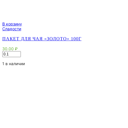
В корзину
Сладости
ПАКЕТ ДЛЯ ЧАЯ «ЗОЛОТО» 100Г
30.00
₽
Количество
товара
Пакет
1 в наличии
для
чая
"Золото"
100г