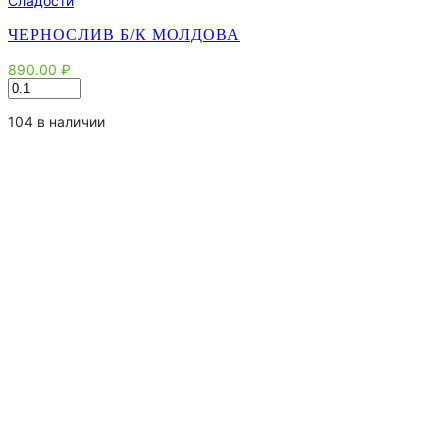
Сладости
ЧЕРНОСЛИВ Б/К МОЛДОВА
890.00
₽
Количество
товара
Чернослив
104 в наличии
б/
к
Молдова