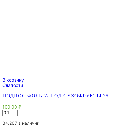
В корзину
Сладости
ПОДНОС ФОЛЬГА ПОД СУХОФРУКТЫ 35
100.00
₽
Количество
товара
Поднос
34.267 в наличии
фольга
под
сухофрукты