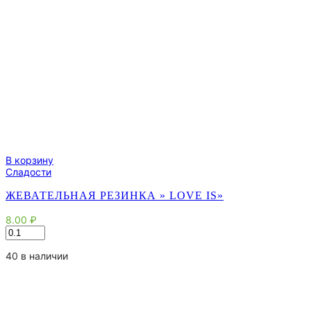
В корзину
Сладости
ЖЕВАТЕЛЬНАЯ РЕЗИНКА » LOVE IS»
8.00
₽
Количество
товара
Жевательная
40 в наличии
резинка
"
Love
Is"