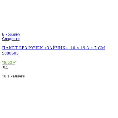
В корзину
Сладости
ПАКЕТ БЕЗ РУЧЕК «ЗАЙЧИК», 10 × 19.3 × 7 СМ
5088605
19.00
₽
Количество
товара
Пакет
16 в наличии
без
ручек
«Зайчик»,
10
×
19.3
×
7
см