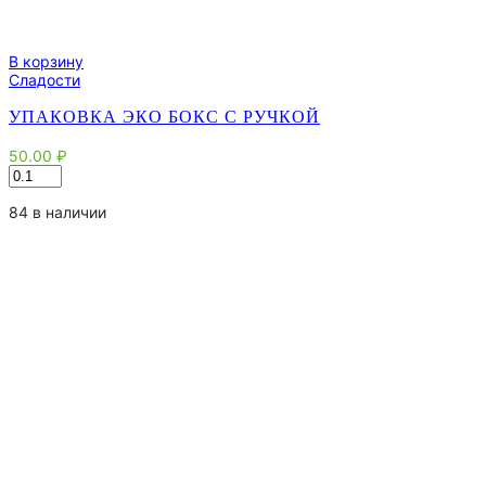
В корзину
Сладости
УПАКОВКА ЭКО БОКС С РУЧКОЙ
50.00
₽
Количество
товара
Упаковка
84 в наличии
Эко
Бокс
с
ручкой