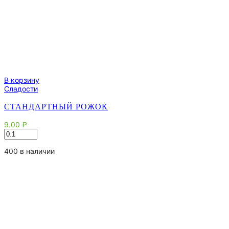
В корзину
Сладости
СТАНДАРТНЫЙ РОЖОК
9.00
₽
Количество
товара
Стандартный
400 в наличии
рожок