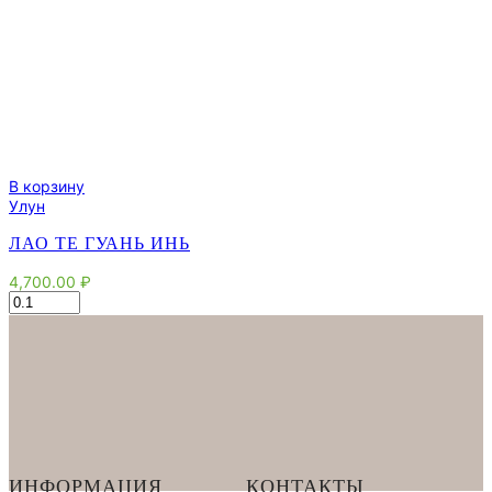
В корзину
Улун
ЛАО ТЕ ГУАНЬ ИНЬ
4,700.00
₽
Количество
товара
Лао
Те
Гуань
Инь
ИНФОРМАЦИЯ
КОНТАКТЫ