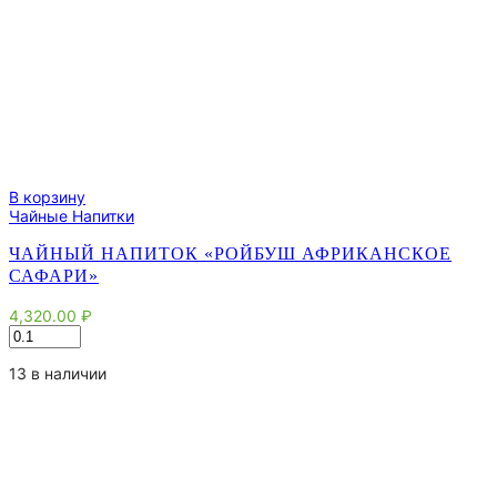
В корзину
Чайные Напитки
ЧАЙНЫЙ НАПИТОК «РОЙБУШ АФРИКАНСКОЕ
САФАРИ»
4,320.00
₽
Количество
товара
Чайный
13 в наличии
напиток
"Ройбуш
Африканское
Сафари"