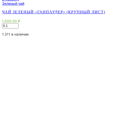
Зеленый чай
ЧАЙ ЗЕЛЕНЫЙ «ГАНПАУДЕР» (КРУПНЫЙ ЛИСТ)
1,500.00
₽
Количество
товара
Чай
1.311 в наличии
зеленый
"Ганпаудер"
(крупный
лист)