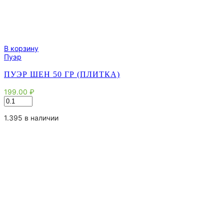
В корзину
Пуэр
ПУЭР ШЕН 50 ГР (ПЛИТКА)
199.00
₽
Количество
товара
Пуэр
1.395 в наличии
Шен
50
гр
(плитка)