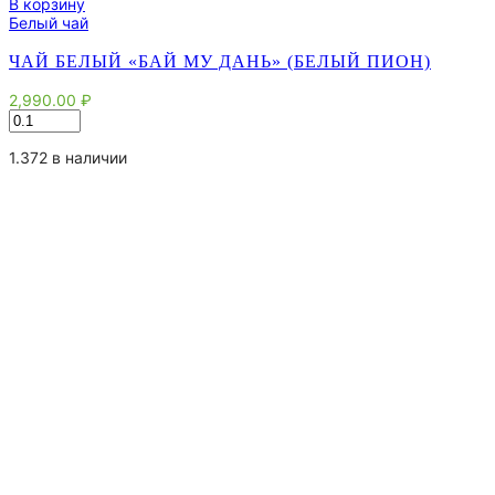
В корзину
Белый чай
ЧАЙ БЕЛЫЙ «БАЙ МУ ДАНЬ» (БЕЛЫЙ ПИОН)
2,990.00
₽
Количество
товара
Чай
1.372 в наличии
белый
"Бай
Му
Дань"
(Белый
пион)