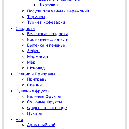
Шкатулки
Посуда для чайных церемоний
Термосы
Турки и кофеварки
Сладости
Белевские сладости
Восточные сладости
Выпечка и печенье
Зефир
Мармелад
Мёд
Шоколад
Специи и Приправы
Приправы
Специи
Сушеные фрукты
Вяленые Фрукты
Сушоные Фрукты
Фрукты в шоколаде
Цукаты
Чай
Аромтный чай