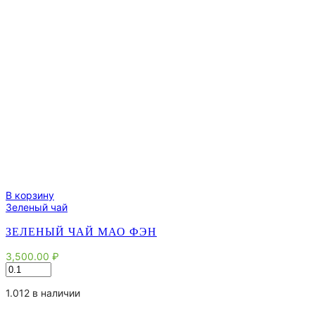
В корзину
Зеленый чай
ЗЕЛЕНЫЙ ЧАЙ МАО ФЭН
3,500.00
₽
Количество
товара
Зеленый
1.012 в наличии
чай