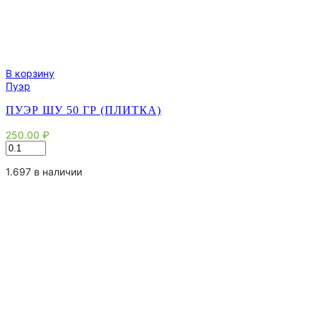
В корзину
Пуэр
ПУЭР ШУ 50 ГР (ПЛИТКА)
250.00
₽
Количество
товара
Пуэр
1.697 в наличии
Шу
50
гр
(плитка)