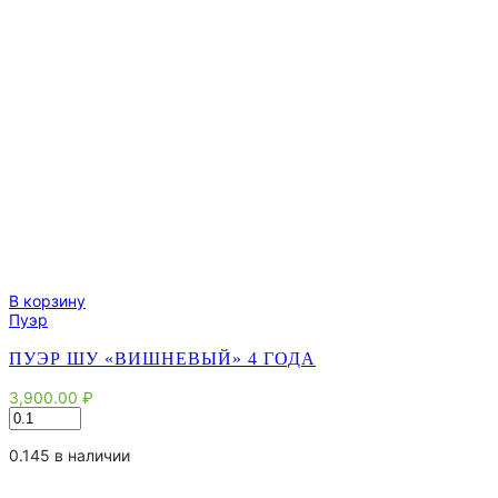
В корзину
Пуэр
ПУЭР ШУ «ВИШНЕВЫЙ» 4 ГОДА
3,900.00
₽
Количество
товара
Пуэр
0.145 в наличии
Шу
"Вишневый"