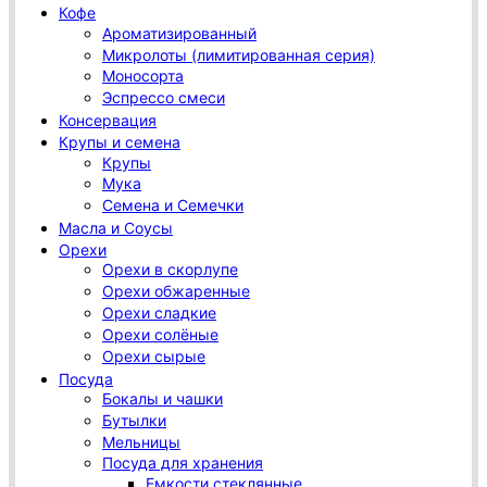
Кофе
Ароматизированный
Микролоты (лимитированная серия)
Моносорта
Эспрессо смеси
Консервация
Крупы и семена
Крупы
Мука
Семена и Семечки
Масла и Соусы
Орехи
Орехи в скорлупе
Орехи обжаренные
Орехи сладкие
Орехи солёные
Орехи сырые
Посуда
Бокалы и чашки
Бутылки
Мельницы
Посуда для хранения
Емкости стеклянные