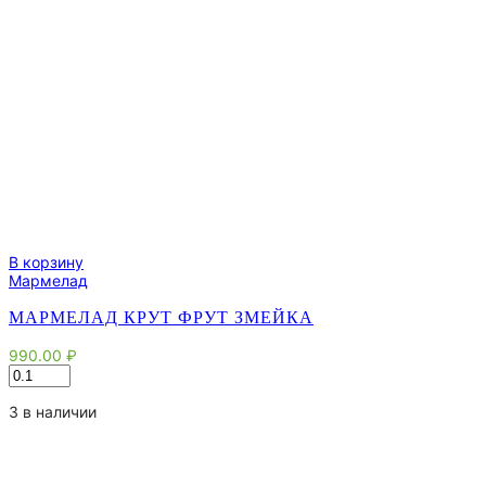
В корзину
Мармелад
МАРМЕЛАД КРУТ ФРУТ ЗМЕЙКА
990.00
₽
Количество
товара
Мармелад
3 в наличии
Крут
Фрут
Змейка