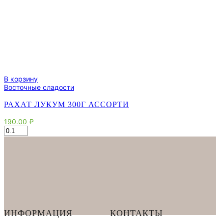
В корзину
Восточные сладости
РАХАТ ЛУКУМ 300Г АССОРТИ
190.00
₽
Количество
товара
Рахат
Лукум
300г
ассорти
ИНФОРМАЦИЯ
КОНТАКТЫ