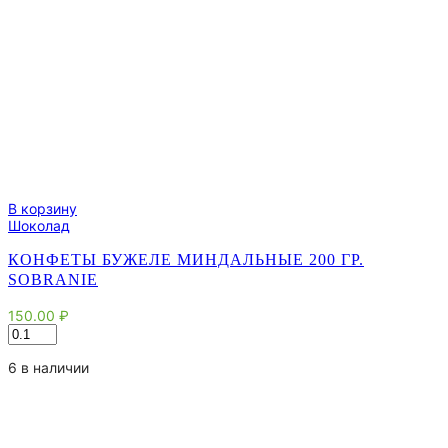
В корзину
Шоколад
КОНФЕТЫ БУЖЕЛЕ МИНДАЛЬНЫЕ 200 ГР.
SOBRANIE
150.00
₽
Количество
товара
Конфеты
6 в наличии
Бужеле
миндальные
200
гр.