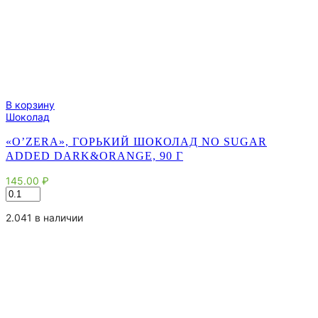
В корзину
Шоколад
«O’ZERA», ГОРЬКИЙ ШОКОЛАД NO SUGAR
ADDED DARK&ORANGE, 90 Г
145.00
₽
Количество
товара
«O'Zera»,
2.041 в наличии
горький
шоколад
No
sugar
added
Dark&Orange,
90
г