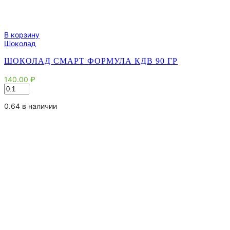
В корзину
Шоколад
ШОКОЛАД СМАРТ ФОРМУЛА КДВ 90 ГР
140.00
₽
Количество
товара
Шоколад
0.64 в наличии
Смарт
Формула
КДВ
90
гр