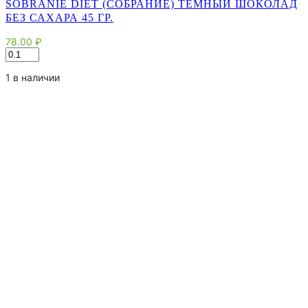
SOBRANIE DIET (СОБРАНИЕ) ТЕМНЫЙ ШОКОЛАД
БЕЗ САХАРА 45 ГР.
78.00
₽
Количество
товара
Sobranie
1 в наличии
Diet
(Собрание)
темный
шоколад
без
сахара
45
гр.