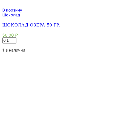
В корзину
Шоколад
ШОКОЛАД ОЗЕРА 50 ГР.
50.00
₽
Количество
товара
Шоколад
1 в наличии
Озера
50
гр.