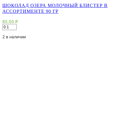
ШОКОЛАД ОЗЕРА МОЛОЧНЫЙ БЛИСТЕР В
АССОРТИМЕНТЕ 90 ГР
85.00
₽
Количество
товара
Шоколад
2 в наличии
Озера
молочный
блистер
в
ассортименте
90
гр