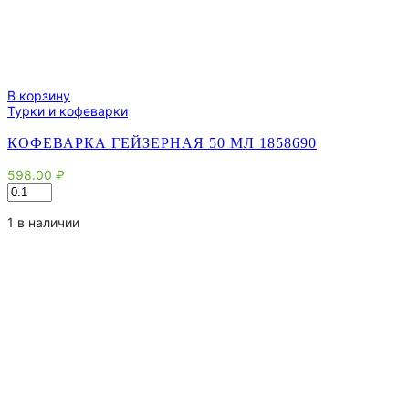
В корзину
Турки и кофеварки
КОФЕВАРКА ГЕЙЗЕРНАЯ 50 МЛ 1858690
598.00
₽
Количество
товара
Кофеварка
1 в наличии
гейзерная
50
мл
1858690