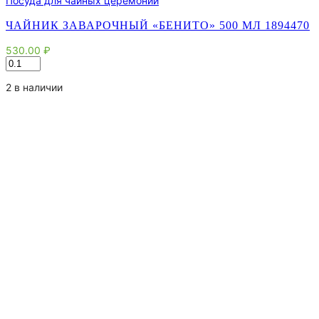
Посуда для чайных церемоний
ЧАЙНИК ЗАВАРОЧНЫЙ «БЕНИТО» 500 МЛ 1894470
530.00
₽
Количество
товара
Чайник
2 в наличии
заварочный
"Бенито"
500
мл
1894470