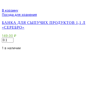
В корзину
Посуда для хранения
БАНКА ДЛЯ СЫПУЧИХ ПРОДУКТОВ 1,1 Л
«СЕРЕБРО»
149.00
₽
Количество
товара
Банка
1 в наличии
для
сыпучих
продуктов
1,1
л
"Серебро"