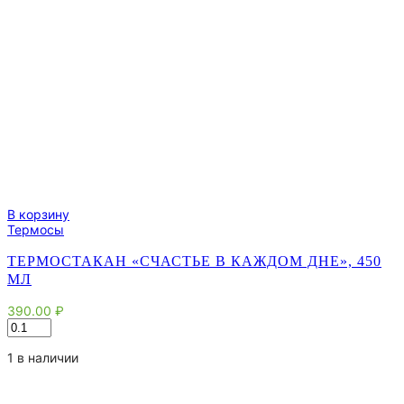
В корзину
Термосы
ТЕРМОСТАКАН «СЧАСТЬЕ В КАЖДОМ ДНЕ», 450
МЛ
390.00
₽
Количество
товара
Термостакан
1 в наличии
"Счастье
в
каждом