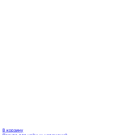
дне",
450
мл
В корзину