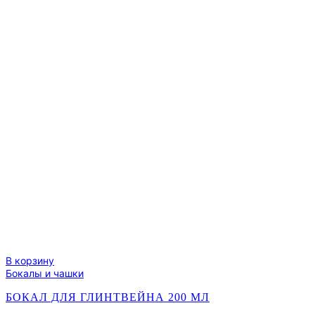
узоры"
круглая,
d=9,9
см,
h=11
см
В корзину
Бокалы и чашки
БОКАЛ ДЛЯ ГЛИНТВЕЙНА 200 МЛ