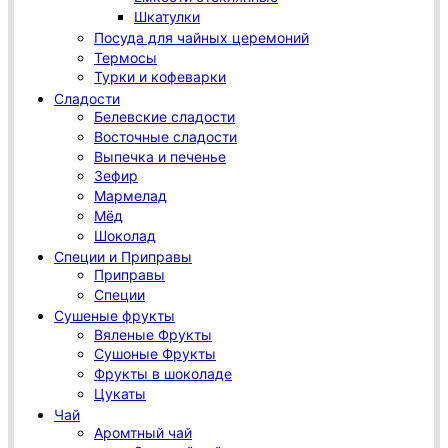
Шкатулки
Посуда для чайных церемоний
Термосы
Турки и кофеварки
Сладости
Белевские сладости
Восточные сладости
Выпечка и печенье
Зефир
Мармелад
Мёд
Шоколад
Специи и Приправы
Приправы
Специи
Сушеные фрукты
Вяленые Фрукты
Сушоные Фрукты
Фрукты в шоколаде
Цукаты
Чай
Аромтный чай