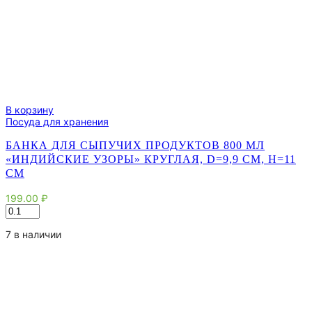
В корзину
Посуда для хранения
БАНКА ДЛЯ СЫПУЧИХ ПРОДУКТОВ 800 МЛ
«ИНДИЙСКИЕ УЗОРЫ» КРУГЛАЯ, D=9,9 СМ, H=11
СМ
199.00
₽
Количество
товара
Банка
7 в наличии
для
сыпучих
продуктов
800
мл
"Индийские