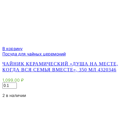
В корзину
Посуда для чайных церемоний
ЧАЙНИК КЕРАМИЧЕСКИЙ «ДУША НА МЕСТЕ,
КОГДА ВСЯ СЕМЬЯ ВМЕСТЕ», 350 МЛ 4320346
1,099.00
₽
Количество
товара
Чайник
2 в наличии
керамический
«Душа
на
месте,
когда
вся
семья