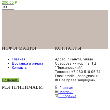
200.00
₽
Количество
товара
Бокал
для
Глинтвейна
200
мл
ИНФОРМАЦИЯ
КОНТАКТЫ
Главная
Адрес: г.Калуга, улица
Доставка и оплата
Суворова 77 корп. 2, ТЦ
Контакты
"Плехановский"
Телефон: +7 960 516 95 74
Email: tradicii_shop@mail.ru
Позвонить
© Все права защищены
МЫ ПРИНИМАЕМ
Главная
Магазин
0
Корзина