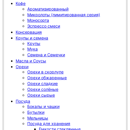
Кофе
Ароматизированный
Микролоты (лимитированная серия)
Моносорта
Эспрессо смеси
Консервация
Крупы и семена
Крупы
Мука
Семена и Семечки
Масла и Соусы
Орехи
Орехи в скорлупе
Орехи обжаренные
Орехи сладкие
Орехи солёные
Орехи сырые
Посуда
Бокалы и чашки
Бутылки
Мельницы
Посуда для хранения
Емкости стеклянные