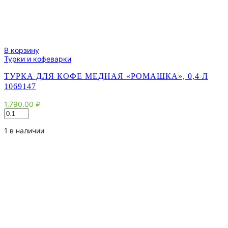
В корзину
Турки и кофеварки
ТУРКА ДЛЯ КОФЕ МЕДНАЯ «РОМАШКА», 0,4 Л
1069147
1,790.00
₽
Количество
товара
Турка
1 в наличии
для
кофе
медная
«Ромашка»,
0,4
л
1069147