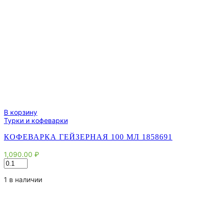
В корзину
Турки и кофеварки
КОФЕВАРКА ГЕЙЗЕРНАЯ 100 МЛ 1858691
1,090.00
₽
Количество
товара
Кофеварка
1 в наличии
гейзерная
100
мл
1858691