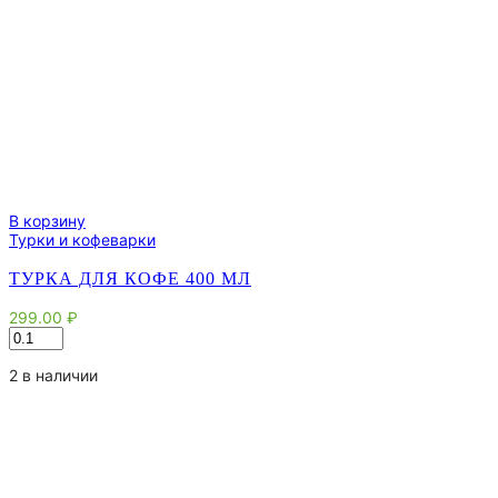
В корзину
Турки и кофеварки
ТУРКА ДЛЯ КОФЕ 400 МЛ
299.00
₽
Количество
товара
Турка
2 в наличии
для
кофе
400
мл