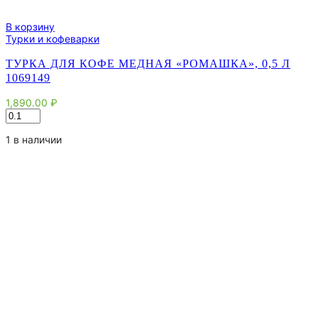
В корзину
Турки и кофеварки
ТУРКА ДЛЯ КОФЕ МЕДНАЯ «РОМАШКА», 0,5 Л
1069149
1,890.00
₽
Количество
товара
Турка
1 в наличии
для
кофе
медная
«Ромашка»,
0,5
л
1069149