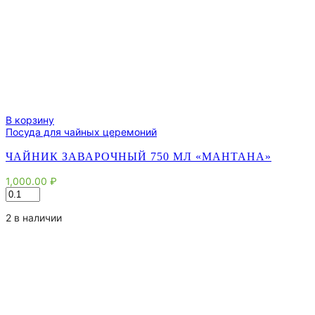
В корзину
Посуда для чайных церемоний
ЧАЙНИК ЗАВАРОЧНЫЙ 750 МЛ «МАНТАНА»
1,000.00
₽
Количество
товара
Чайник
2 в наличии
заварочный
750
мл
"Мантана"