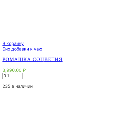
В корзину
Био добавки к чаю
РОМАШКА СОЦВЕТИЯ
3,990.00
₽
Количество
товара
Ромашка
235 в наличии
соцветия