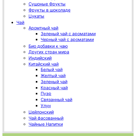
Сушоные Фрукты
Фрукты в шоколаде
Цукаты
Чай
Аромтный чай
Зеленый чай с ароматами
Черный чай с ароматами
Био добавки к чаю
Других стран мира
Индийский
Китайский чай
Белый чай
Желтый чай
Зеленый чай
Красный чай
Пуэр
Связанный чай
Улун
Цейлонский
Чай фасованный
Чайные Напитки