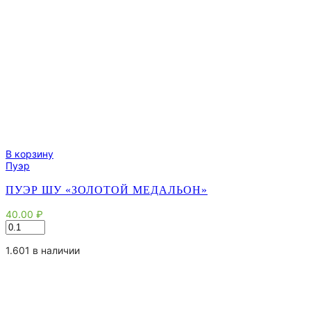
В корзину
Пуэр
ПУЭР ШУ «ЗОЛОТОЙ МЕДАЛЬОН»
40.00
₽
Количество
товара
Пуэр
1.601 в наличии
Шу
"Золотой
медальон"