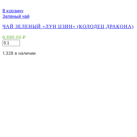
В корзину
Зеленый чай
ЧАЙ ЗЕЛЕНЫЙ «ЛУН ЦЗИН» (КОЛОДЕЦ ДРАКОНА)
6,690.00
₽
Количество
товара
Чай
1.328 в наличии
зеленый
"Лун
Цзин"
(Колодец
Дракона)