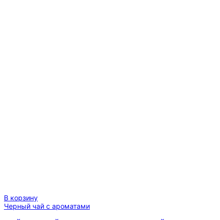
(супер
PEKOE)
В корзину
Черный чай с ароматами