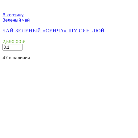
В корзину
Зеленый чай
ЧАЙ ЗЕЛЕНЫЙ «СЕНЧА» ШУ СЯН ЛЮЙ
2,590.00
₽
Количество
товара
Чай
47 в наличии
зеленый
"Сенча"
Шу
Сян
Люй