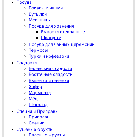
Посуда
Бокалы и чашки
Бутылки
Мельницы
Посуда для хранения
Емкости стеклянные
Шкатулки
Посуда для чайных церемоний
Термосы
Турки и кофеварки
Сладости
Белевские сладости
Восточные сладости
Выпечка и печенье
Зефир
Мармелад
Мёд
Шоколад
Специи и Приправы
Приправы
Специи
Сушеные фрукты
Вяленые Фрукты