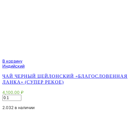
В корзину
Индийский
ЧАЙ ЧЕРНЫЙ ЦЕЙЛОНСКИЙ «БЛАГОСЛОВЕННАЯ
ЛАНКА» (СУПЕР PEKOE)
4,100.00
₽
Количество
товара
Чай
2.032 в наличии
черный
цейлонский
"Благословенная
Ланка"