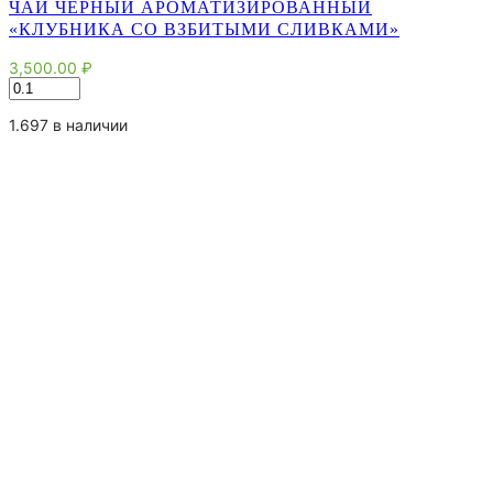
ЧАЙ ЧЕРНЫЙ АРОМАТИЗИРОВАННЫЙ
«КЛУБНИКА СО ВЗБИТЫМИ СЛИВКАМИ»
3,500.00
₽
Количество
товара
Чай
1.697 в наличии
черный
ароматизированный
"Клубника
со
взбитыми
сливками"