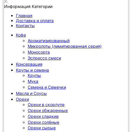
Информация
Категории
Главная
Доставка и оплата
Контакты
Кофе
Ароматизированный
Микролоты (лимитированная серия)
Моносорта
Эспрессо смеси
Консервация
Крупы и семена
Крупы
Мука
Семена и Семечки
Масла и Соусы
Орехи
Орехи в скорлупе
Орехи обжаренные
Орехи сладкие
Орехи солёные
Орехи сырые