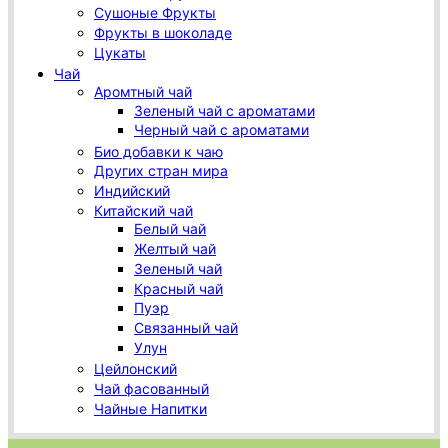
Сушоные Фрукты
Фрукты в шоколаде
Цукаты
Чай
Аромтный чай
Зеленый чай с ароматами
Черный чай с ароматами
Био добавки к чаю
Других стран мира
Индийский
Китайский чай
Белый чай
Желтый чай
Зеленый чай
Красный чай
Пуэр
Связанный чай
Улун
Цейлонский
Чай фасованный
Чайные Напитки