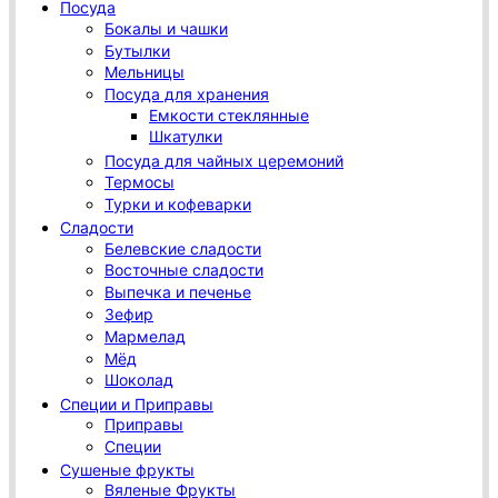
Посуда
Бокалы и чашки
Бутылки
Мельницы
Посуда для хранения
Емкости стеклянные
Шкатулки
Посуда для чайных церемоний
Термосы
Турки и кофеварки
Сладости
Белевские сладости
Восточные сладости
Выпечка и печенье
Зефир
Мармелад
Мёд
Шоколад
Специи и Приправы
Приправы
Специи
Сушеные фрукты
Вяленые Фрукты