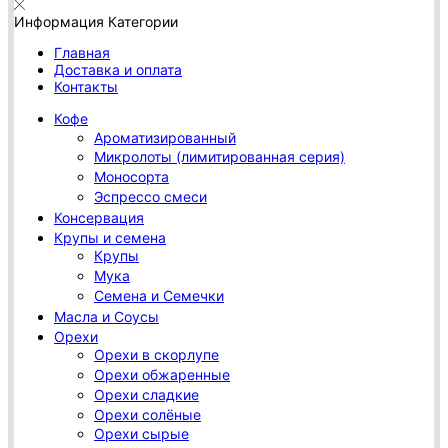
Информация
Категории
Главная
Доставка и оплата
Контакты
Кофе
Ароматизированный
Микролоты (лимитированная серия)
Моносорта
Эспрессо смеси
Консервация
Крупы и семена
Крупы
Мука
Семена и Семечки
Масла и Соусы
Орехи
Орехи в скорлупе
Орехи обжаренные
Орехи сладкие
Орехи солёные
Орехи сырые