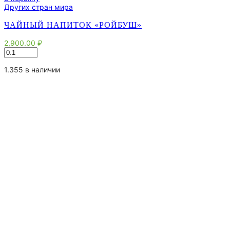
Других стран мира
ЧАЙНЫЙ НАПИТОК «РОЙБУШ»
2,900.00
₽
Количество
товара
Чайный
1.355 в наличии
напиток
"Ройбуш"