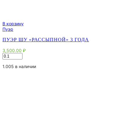
В корзину
Пуэр
ПУЭР ШУ «РАССЫПНОЙ» 3 ГОДА
3,500.00
₽
Количество
товара
Пуэр
1.005 в наличии
Шу
"Рассыпной"
3
года