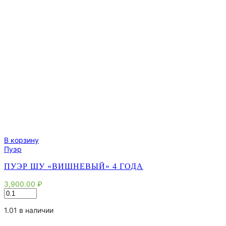
В корзину
Пуэр
ПУЭР ШУ «ВИШНЕВЫЙ» 4 ГОДА
3,900.00
₽
Количество
товара
Пуэр
1.01 в наличии
Шу