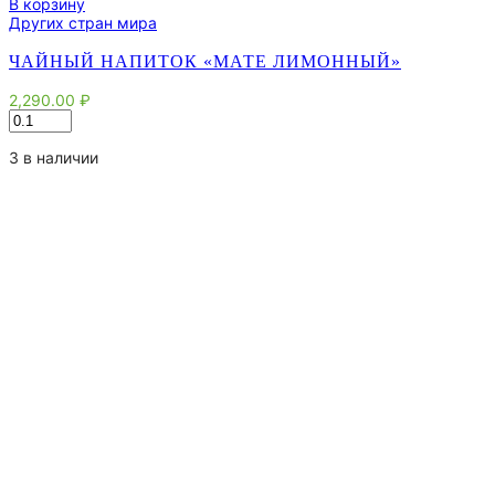
В корзину
Других стран мира
ЧАЙНЫЙ НАПИТОК «МАТЕ ЛИМОННЫЙ»
2,290.00
₽
Количество
товара
Чайный
3 в наличии
напиток
"Мате
Лимонный"