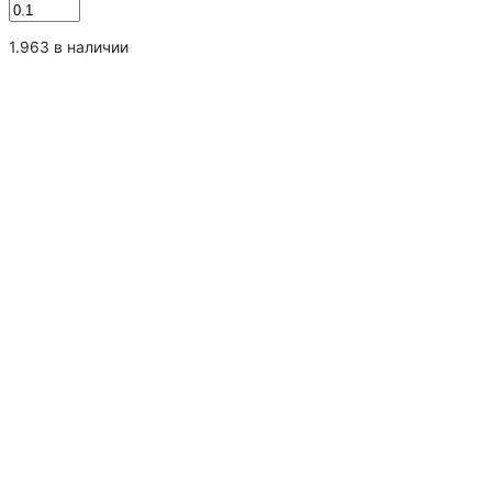
Количество
товара
Ромашка
1.963 в наличии
соцветия