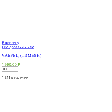
В корзину
Био добавки к чаю
ЧАБРЕЦ (ТИМЬЯН)
1,990.00
₽
Количество
товара
Чабрец
1.311 в наличии
(Тимьян)