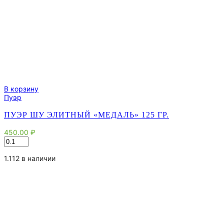
В корзину
Пуэр
ПУЭР ШУ ЭЛИТНЫЙ «МЕДАЛЬ» 125 ГР.
450.00
₽
Количество
товара
Пуэр
1.112 в наличии
Шу
элитный
"Медаль"
125
гр.