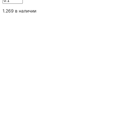
товара
Лао
1.269 в наличии
Те
Гуань
Инь